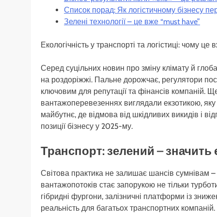
Список порад: Як логістичному бізнесу пе
Зелені технології – це вже “must have”
Екологічність у транспорті та логістиці: чому це
Серед суцільних новин про зміну клімату й глоба
на роздоріжжі. Пальне дорожчає, регулятори по
ключовим для репутації та фінансів компаній. Ще 
вантажоперевезеннях виглядали екзотикою, яку 
майбутнє, де відмова від шкідливих викидів і в
позиції бізнесу у 2025-му.
Транспорт: зелений – значить
Світова практика не залишає шансів сумнівам – 
вантажопотоків стає запорукою не тільки турботи
гібридні фургони, залізничні платформи із зниж
реальність для багатьох транспортних компаній.