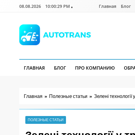
Перейти
08.08.2026
10:00:31 PM
Главная
Блог
к
содержимому
Autotrans.com.ua
ГЛАВНАЯ
БЛОГ
ПРО КОМПАНИЮ
ОБР
Главная
Полезные статьи
Зелені технології у
ПОЛЕЗНЫЕ СТАТЬИ
Зелені технології у т