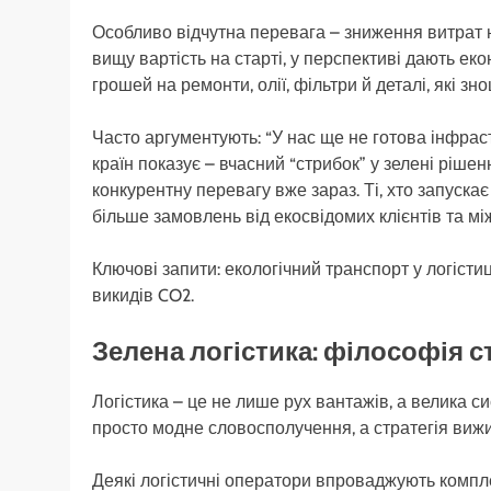
Особливо відчутна перевага – зниження витрат 
вищу вартість на старті, у перспективі дають ек
грошей на ремонти, олії, фільтри й деталі, які з
Часто аргументують: “У нас ще не готова інфрас
країн показує – вчасний “стрибок” у зелені ріше
конкурентну перевагу вже зараз. Ті, хто запуска
більше замовлень від екосвідомих клієнтів та м
Ключові запити: екологічний транспорт у логісти
викидів CO2.
Зелена логістика: філософія с
Логістика – це не лише рух вантажів, а велика си
просто модне словосполучення, а стратегія вижи
Деякі логістичні оператори впроваджують компл