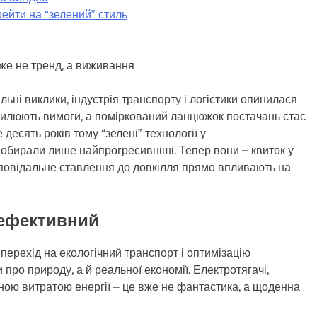
рейти на “зелений” стиль
 вже не тренд, а виживання
льні виклики, індустрія транспорту і логістики опинилася
силюють вимоги, а поміркований ланцюжок постачань стає
десять років тому “зелені” технології у
обирали лише найпрогресивніші. Тепер вони – квиток у
ідповідальне ставлення до довкілля прямо впливають на
 ефективний
перехід на екологічний транспорт і оптимізацію
 про природу, а й реальної економії. Електротягачі,
еною витратою енергії – це вже не фантастика, а щоденна