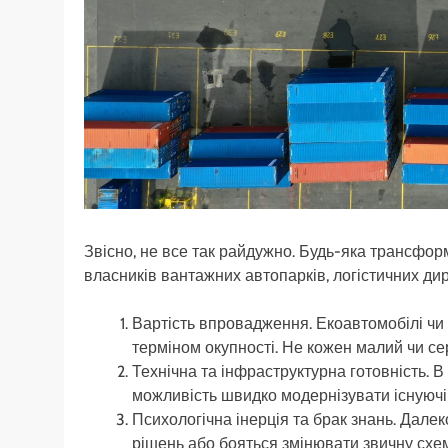
Звісно, не все так райдужно. Будь-яка трансформ
власників вантажних автопарків, логістичних дире
Вартість впровадження. Екоавтомобілі чи с
терміном окупності. Не кожен малий чи сер
Технічна та інфраструктурна готовність. В 
можливість швидко модернізувати існуючі
Психологічна інерція та брак знань. Далеко
рішень або бояться змінювати звичну схе