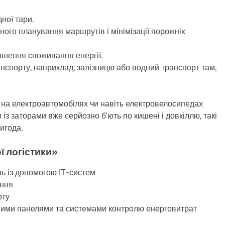
ної тари.
ного планування маршрутів і мінімізації порожніх
ншення споживання енергії.
нспорту, наприклад, залізницю або водний транспорт там,
” на електроавтомобілях чи навіть електровелосипедах
 із заторами вже серйозно б’ють по кишені і довкіллю, такі
игода.
ї логістики»
ь із допомогою ІТ-систем
ання
рту
чними панелями та системами контролю енерговитрат