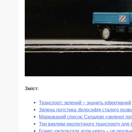
Зміст:
Транспорт: зелений – значить ефективний
Зелена логістика: філософія сталого розв
Маркований список: Складові «зеленої лог
Три виклики екологічного транспорту для 
Бізнес-результати: коли «еко» – це реальн