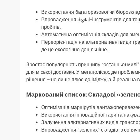
Використання багаторазової чи біорозклад
Впровадження digital-інструментів для точ
пробігів.
Автоматична оптимізація складів для зме
Переорієнтація на альтернативні види тра
де це екологічно доцільніше.
Зростає популярність принципу “останньої милі
для міської доставки. У мегаполісах, де проблеми
рішення – не лише плюс до іміджу, а й реальна в
Маркований список: Складові «зелено
Оптимізація маршрутів вантажоперевезен
Використання інноваційної тари та пакув
Залучення альтернативних видів транспо
Впровадження “зелених” складів із соня