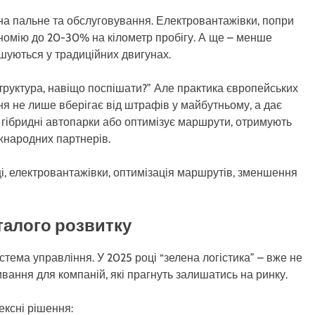
на пальне та обслуговування. Електровантажівки, попри
ономію до 20-30% на кілометр пробігу. А ще – менше
ношуються у традиційних двигунах.
труктура, навіщо поспішати?” Але практика європейських
ння не лише вберігає від штрафів у майбутньому, а дає
є гібридні автопарки або оптимізує маршрути, отримують
іжнародних партнерів.
ці, електровантажівки, оптимізація маршрутів, зменшення
талого розвитку
стема управління. У 2025 році “зелена логістика” – вже не
вання для компаній, які прагнуть залишатись на ринку.
ексні рішення: