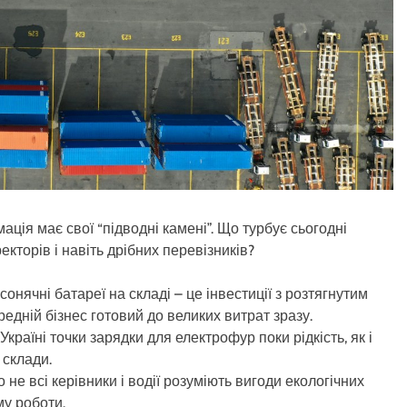
ація має свої “підводні камені”. Що турбує сьогодні
кторів і навіть дрібних перевізників?
онячні батареї на складі – це інвестиції з розтягнутим
едній бізнес готовий до великих витрат зразу.
Україні точки зарядки для електрофур поки рідкість, як і
 склади.
 не всі керівники і водії розуміють вигоди екологічних
му роботи.