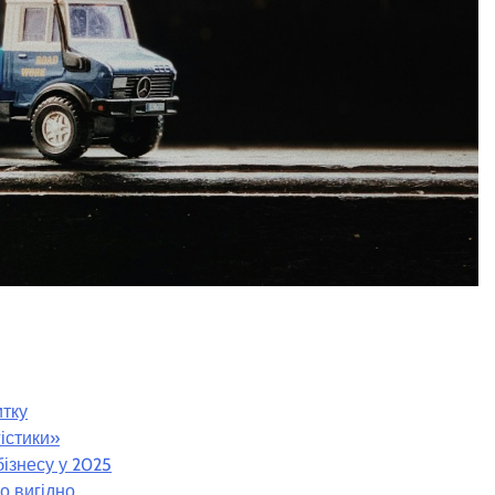
итку
істики»
бізнесу у 2025
о вигідно