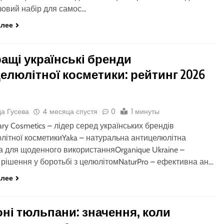
овий набір для самос…
алее
ащі українські бренди
елюлітної косметики: рейтинг 2026
а Гусева
4 месяца спустя
0
1 минуты
lary Cosmetics – лідер серед українських брендів
літної косметикиYaka – натуральна антицелюлітна
а для щоденного використанняOrganique Ukraine –
і рішення у боротьбі з целюлітомNaturPro – ефективна ан…
алее
ні тюльпани: значення, коли