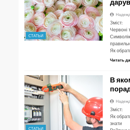
дарув
Надежд
Зміст:
Червоні т
СТАТЬИ
Символік
правильн
Як обрат
Читать д
В яко
порад
Надежд
Зміст:
Як обрат
знати
СТАТЬИ