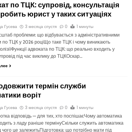
ат по ТЦК: супровід, консультація
 робить юрист у таких ситуаціях
а Гусева
3 месяца спустя
0
1 минуты
сштаб проблеми: що відбувається з адміністративними
 по ТЦК у 2026 роціЩо таке ТЦК і чому виникають
колізіїФункції адвоката по ТЦК: що реально входить у
провід під час виклику до ТЦКОскар…
алее
одовжити термін служби
атики воріт
а Гусева
3 месяца спустя
0
1 минуты
ротка відповідь — для тих, хто поспішаєЧому автоматика
ходить з ладу раніше термінуСкільки служить автоматика
ід чого це залежитьПідготовка: що потрібно мати під