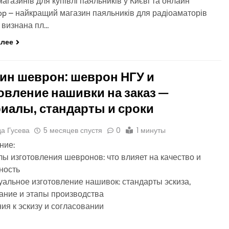
агазинів для купівлі паяльників у Києві та онлайн
op – найкращий магазин паяльників для радіоаматорів
– визнана пл…
алее
ин шеврон: шеврон НГУ и
овление нашивки на заказ —
иалы, стандарты и сроки
а Гусева
5 месяцев спустя
0
1 минуты
ние:
ы изготовления шевронов: что влияет на качество и
ность
альное изготовление нашивок: стандарты эскиза,
ание и этапы производства
ия к эскизу и согласовании