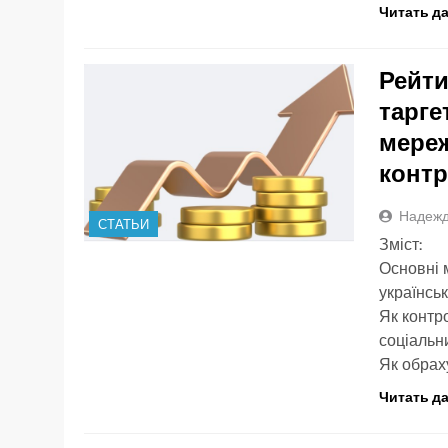
Читать д
Рейти
тарге
мереж
конт
Надежд
СТАТЬИ
Зміст:
Основні 
українсь
Як контр
соціальн
Як обрах
Читать д