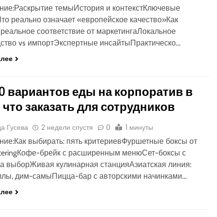
ние:Раскрытие темыИстория и контекстКлючевые
то реально означает «европейское качество»Как
 реальное соответствие от маркетингаЛокальное
ство vs импортЭкспертные инсайтыПрактическо…
алее
0 вариантов еды на корпоратив в
 что заказать для сотрудников
а Гусева
2 недели спустя
0
1 минуты
ие:Как выбирать: пять критериевФуршетные боксы от
teringКофе-брейк с расширенным менюСет-боксы с
а выборЖивая кулинарная станцияАзиатская линия:
ллы, дим-самыПицца-бар с авторскими начинками…
алее