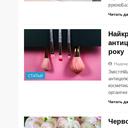
рукоюБаз
Читать д
Найкр
антиц
року
Надежд
Зміст:Hil
СТАТЬИ
антицелю
косметик
органічн
Читать д
Черво