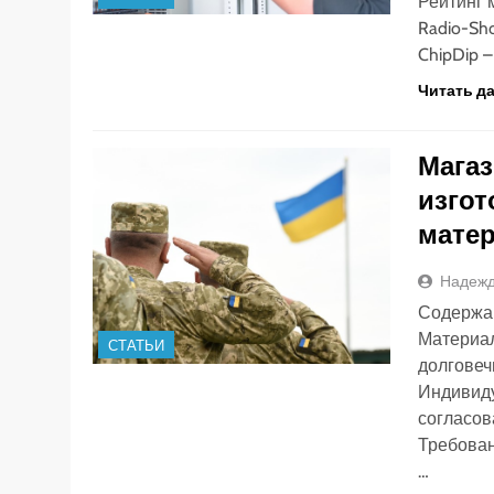
Рейтинг м
Radio-Sh
ChipDip 
Читать д
Магаз
изгот
матер
Надежд
Содержа
Материал
СТАТЬИ
долговеч
Индивиду
согласов
Требован
…