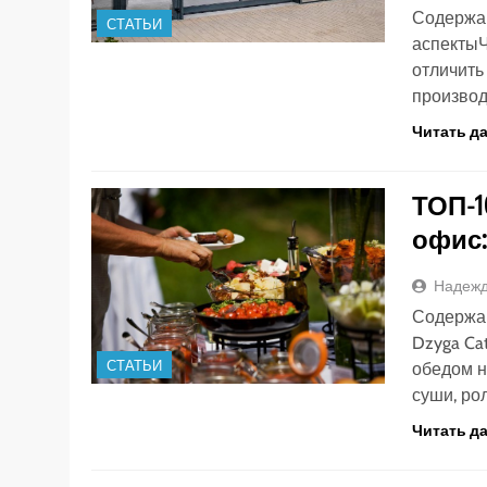
Содержа
СТАТЬИ
аспектыЧ
отличить
производ
Читать д
ТОП-1
офис:
Надежд
Содержан
Dzyga Ca
СТАТЬИ
обедом н
суши, ро
Читать д