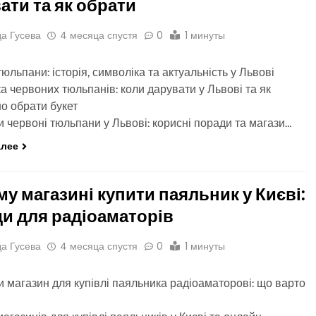
ати та як обрати
а Гусева
4 месяца спустя
0
1 минуты
юльпани: історія, символіка та актуальність у Львові
а червоних тюльпанів: коли дарувати у Львові та як
о обрати букет
и червоні тюльпани у Львові: корисні поради та магази…
алее
му магазині купити паяльник у Києві:
и для радіоаматорів
а Гусева
4 месяца спустя
0
1 минуты
и магазин для купівлі паяльника радіоаматорові: що варто