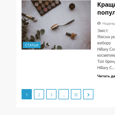
Краща
попул
Надежд
Зміст:
Якісна ук
вибору
СТАТЬИ
Hillary C
косметик
Топ брен
Hillary C…
Читать д
1
2
3
…
35