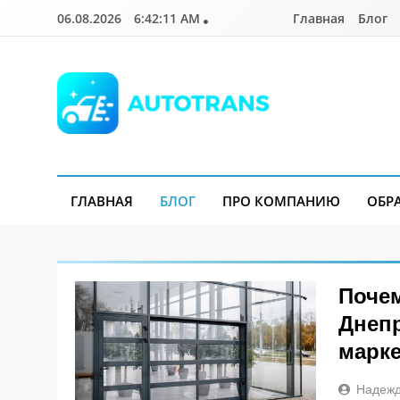
Перейти
06.08.2026
6:42:12 AM
Главная
Блог
к
содержимому
Autotrans.com.ua
ГЛАВНАЯ
БЛОГ
ПРО КОМПАНИЮ
ОБР
Почем
Блог
Днепр
марк
Надежд