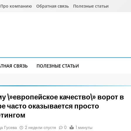
Про компанию
Обратная связь
Полезные статьи
АТНАЯ СВЯЗЬ
ПОЛЕЗНЫЕ СТАТЬИ
у \»европейское качество\» ворот в
е часто оказывается просто
етингом
а Гусева
2 недели спустя
0
1 минуты