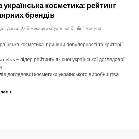
 українська косметика: рейтинг
ярних брендів
а Гусева
6 месяцев спустя
0
1 минуты
раїнська косметика: причини популярності та критерії
osmetics – лідер рейтингу якісної української доглядової
и
дів доглядової косметики українського виробництва
алее