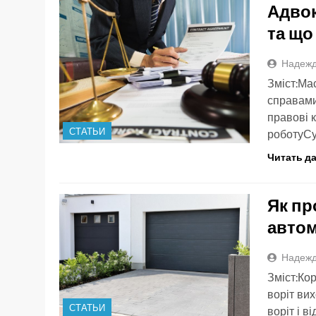
Адвок
та що
Надежд
Зміст:Ма
справами
правові 
СТАТЬИ
роботуСу
Читать д
Як пр
автом
Надежд
Зміст:Ко
воріт ви
СТАТЬИ
воріт і в