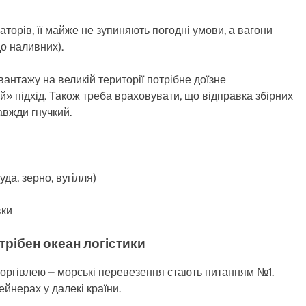
аторів, її майже не зупиняють погодні умови, а вагони
до наливних).
вантажу на великій території потрібне доїзне
» підхід. Також треба враховувати, що відправка збірних
завжди гнучкий.
да, зерно, вугілля)
вки
трібен океан логістики
 торгівлею – морські перевезення стають питанням №1.
йнерах у далекі країни.