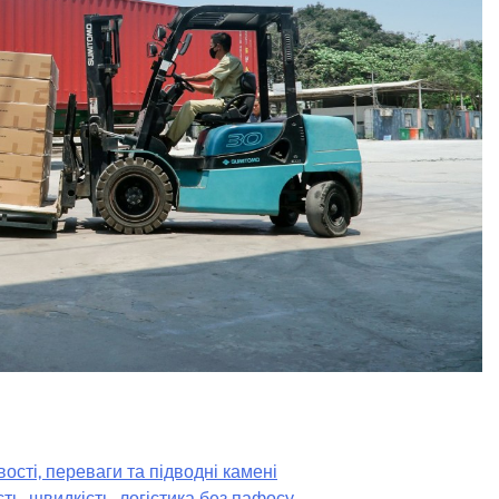
сті, переваги та підводні камені
ть, швидкість, логістика без пафосу