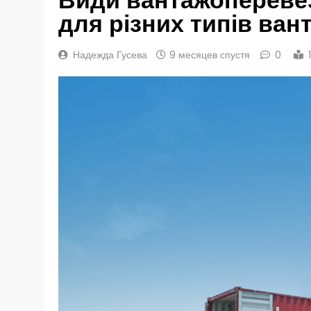
для різних типів ван
Надежда Гусева
9 месяцев спустя
0