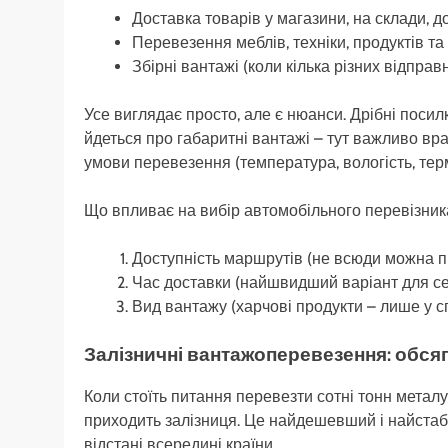
Доставка товарів у магазини, на склади, д
Перевезення меблів, техніки, продуктів та 
Збірні вантажі (коли кілька різних відправ
Усе виглядає просто, але є нюанси. Дрібні поси
йдеться про габаритні вантажі – тут важливо вра
умови перевезення (температура, вологість, терм
Що впливає на вибір автомобільного перевізник
Доступність маршрутів (не всюди можна 
Час доставки (найшвидший варіант для се
Вид вантажу (харчові продукти – лише у 
Залізничні вантажоперевезення: обсяг
Коли стоїть питання перевезти сотні тонн металу
приходить залізниця. Це найдешевший і найстабі
відстані всередині країни.