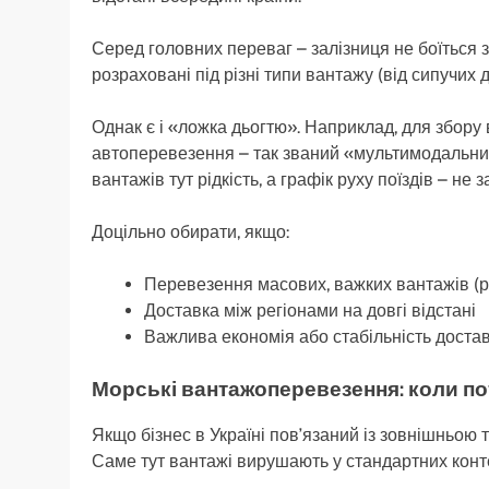
Серед головних переваг – залізниця не боїться з
розраховані під різні типи вантажу (від сипучих 
Однак є і «ложка дьогтю». Наприклад, для збору 
автоперевезення – так званий «мультимодальний
вантажів тут рідкість, а графік руху поїздів – не 
Доцільно обирати, якщо:
Перевезення масових, важких вантажів (ру
Доставка між регіонами на довгі відстані
Важлива економія або стабільність доста
Морські вантажоперевезення: коли по
Якщо бізнес в Україні пов’язаний із зовнішньою
Саме тут вантажі вирушають у стандартних конте