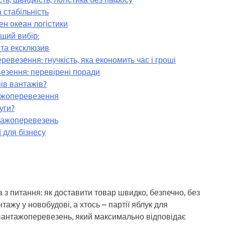
 стабільність
ен океан логістики
щий вибір:
 та ексклюзив
евезення: гнучкість, яка економить час і гроші
езення: перевірені поради
ів вантажів?
тажоперевезення
уги?
тажоперевезень
 для бізнесу
а з питання: як доставити товар швидко, безпечно, без
тажу у новобудові, а хтось – партії яблук для
вантажоперевезень, який максимально відповідає