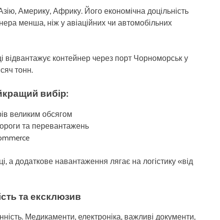
зію, Америку, Африку. Його економічна доцільність
нера менша, ніж у авіаційних чи автомобільних
ці відвантажує контейнер через порт Чорноморськ у
сяч тонн.
йкращий вибір:
рів великим обсягом
 дороги та перевантажень
commerce
ці, а додаткове навантаження лягає на логістику «від
ість та ексклюзив
інність. Медикаменти, електроніка, важливі документи,