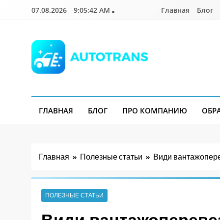
Перейти
07.08.2026
9:05:44 AM
Главная
Блог
к
содержимому
Autotrans.com.ua
ГЛАВНАЯ
БЛОГ
ПРО КОМПАНИЮ
ОБР
Главная
Полезные статьи
Види вантажоперев
ПОЛЕЗНЫЕ СТАТЬИ
Види вантажоперевез