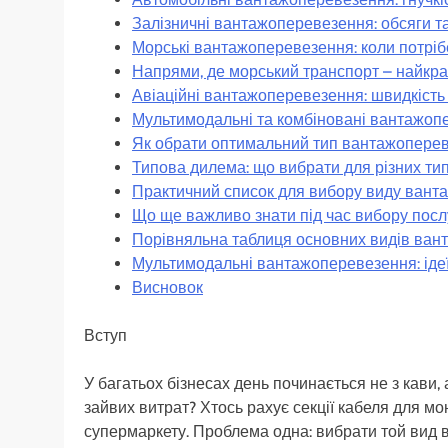
Залізничні вантажоперевезення: обсяги та
Морські вантажоперевезення: коли потріб
Напрями, де морський транспорт – найкра
Авіаційні вантажоперевезення: швидкість
Мультимодальні та комбіновані вантажопер
Як обрати оптимальний тип вантажоперев
Типова дилема: що вибрати для різних тип
Практичний список для вибору виду ван
Що ще важливо знати під час вибору посл
Порівняльна таблиця основних видів ван
Мультимодальні вантажоперевезення: ідеї
Висновок
Вступ
У багатьох бізнесах день починається не з кави, 
зайвих витрат? Хтось рахує секції кабеля для мон
супермаркету. Проблема одна: вибрати той вид 