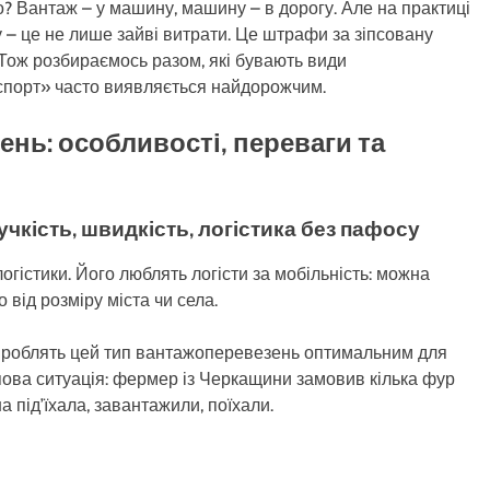
о? Вантаж – у машину, машину – в дорогу. Але на практиці
 – це не лише зайві витрати. Це штрафи за зіпсовану
. Тож розбираємось разом, які бувають види
спорт» часто виявляється найдорожчим.
нь: особливості, переваги та
чкість, швидкість, логістика без пафосу
гістики. Його люблять логісти за мобільність: можна
 від розміру міста чи села.
ти роблять цей тип вантажоперевезень оптимальним для
пова ситуація: фермер із Черкащини замовив кілька фур
 під’їхала, завантажили, поїхали.