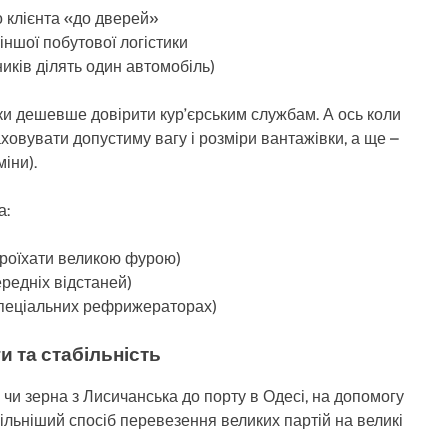
о клієнта «до дверей»
іншої побутової логістики
ників ділять один автомобіль)
лки дешевше довірити кур’єрським службам. А ось коли
ховувати допустиму вагу і розміри вантажівки, а ще –
іни).
а:
проїхати великою фурою)
редніх відстаней)
спеціальних рефрижераторах)
и та стабільність
 чи зерна з Лисичанська до порту в Одесі, на допомогу
льніший спосіб перевезення великих партій на великі