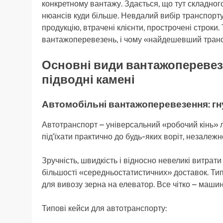
конкретному вантажу. Здається, що тут складног
нюансів куди більше. Невдалий вибір транспорту
продукцію, втрачені клієнти, прострочені строки
вантажоперевезень, і чому «найдешевший тран
Основні види вантажоперевезе
підводні камені
Автомобільні вантажоперевезення: гну
Автотранспорт – універсальний «робочий кінь» ло
під’їхати практично до будь-яких воріт, незалежно
Зручність, швидкість і відносно невеликі витра
більшості «середньостатистичних» доставок. Ти
для вивозу зерна на елеватор. Все чітко – машина
Типові кейси для автотранспорту: