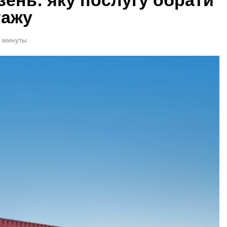
тажу
1 минуты