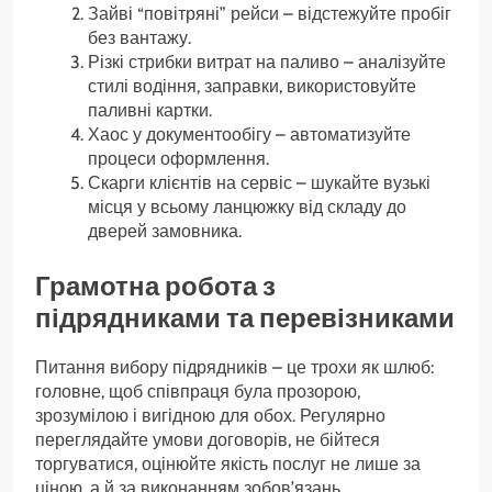
Зайві “повітряні” рейси – відстежуйте пробіг
без вантажу.
Різкі стрибки витрат на паливо – аналізуйте
стилі водіння, заправки, використовуйте
паливні картки.
Хаос у документообігу – автоматизуйте
процеси оформлення.
Скарги клієнтів на сервіс – шукайте вузькі
місця у всьому ланцюжку від складу до
дверей замовника.
Грамотна робота з
підрядниками та перевізниками
Питання вибору підрядників – це трохи як шлюб:
головне, щоб співпраця була прозорою,
зрозумілою і вигідною для обох. Регулярно
переглядайте умови договорів, не бійтеся
торгуватися, оцінюйте якість послуг не лише за
ціною, а й за виконанням зобов’язань.