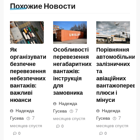
Похожие Новости
Як
Особливості
Порівняння
організувати
перевезення
автомобільних,
безпечне
негабаритних
залізничних
перевезення
вантажів:
та
небезпечних
інструкція
авіаційних
вантажів:
для
вантажопереве
важливі
замовника
плюси і
нюанси
мінуси
Надежда
Надежда
Надежда
Гусева
7
Гусева
7
Гусева
7
месяцев спустя
месяцев спустя
месяцев спустя
0
0
0