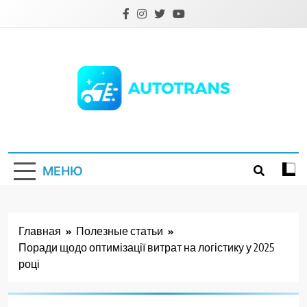
Перейти
к
содержимому
Autotrans.com.ua
МЕНЮ
Главная
Полезные статьи
Поради щодо оптимізації витрат на логістику у 2025
році