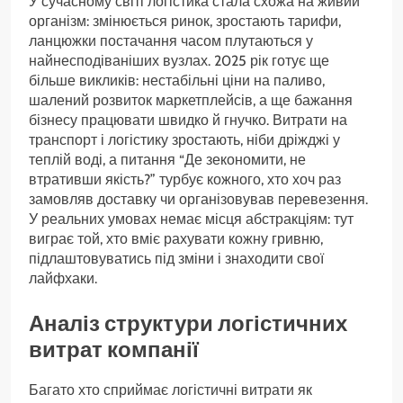
У сучасному світі логістика стала схожа на живий
організм: змінюється ринок, зростають тарифи,
ланцюжки постачання часом плутаються у
найнесподіваніших вузлах. 2025 рік готує ще
більше викликів: нестабільні ціни на паливо,
шалений розвиток маркетплейсів, а ще бажання
бізнесу працювати швидко й гнучко. Витрати на
транспорт і логістику зростають, ніби дріжджі у
теплій воді, а питання “Де зекономити, не
втративши якість?” турбує кожного, хто хоч раз
замовляв доставку чи організовував перевезення.
У реальних умовах немає місця абстракціям: тут
виграє той, хто вміє рахувати кожну гривню,
підлаштовуватись під зміни і знаходити свої
лайфхаки.
Аналіз структури логістичних
витрат компанії
Багато хто сприймає логістичні витрати як