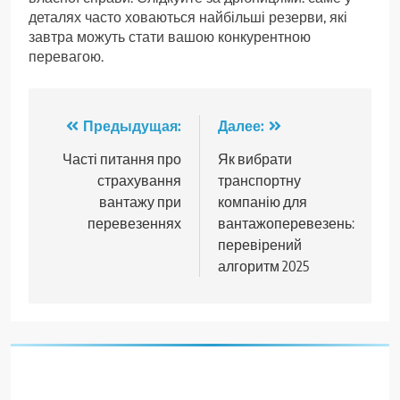
деталях часто ховаються найбільші резерви, які
завтра можуть стати вашою конкурентною
перевагою.
Навигация
Предыдущая:
Далее:
по
Часті питання про
Як вибрати
страхування
транспортну
записям
вантажу при
компанію для
перевезеннях
вантажоперевезень:
перевірений
алгоритм 2025