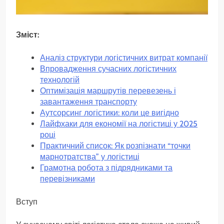
Зміст:
Аналіз структури логістичних витрат компанії
Впровадження сучасних логістичних
технологій
Оптимізація маршрутів перевезень і
завантаження транспорту
Аутсорсинг логістики: коли це вигідно
Лайфхаки для економії на логістиці у 2025
році
Практичний список: Як розпізнати “точки
марнотратства” у логістиці
Грамотна робота з підрядниками та
перевізниками
Вступ