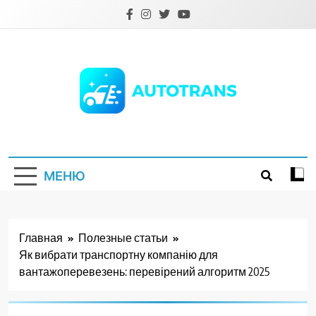
Перейти
к
содержимому
Autotrans.com.ua
МЕНЮ
Главная
Полезные статьи
Як вибрати транспортну компанію для
вантажоперевезень: перевірений алгоритм 2025