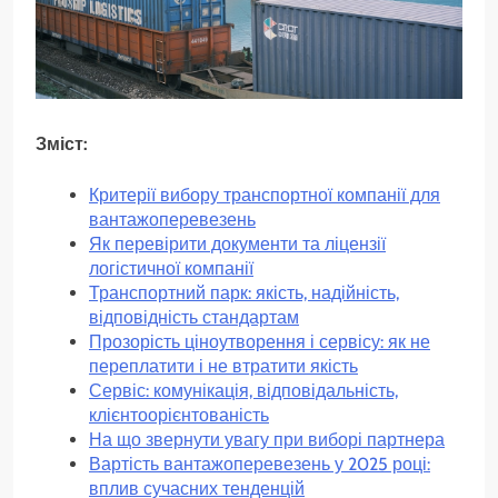
Зміст:
Критерії вибору транспортної компанії для
вантажоперевезень
Як перевірити документи та ліцензії
логістичної компанії
Транспортний парк: якість, надійність,
відповідність стандартам
Прозорість ціноутворення і сервісу: як не
переплатити і не втратити якість
Сервіс: комунікація, відповідальність,
клієнтоорієнтованість
На що звернути увагу при виборі партнера
Вартість вантажоперевезень у 2025 році:
вплив сучасних тенденцій