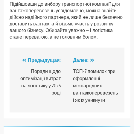
Підійшовши до вибору транспортної компанії для
вантажоперевезень усвідомлено, можна знайти
дійсно надійного партнера, який не лише безпечно
доставить вантаж, а й візьме участь у розвитку
вашого бізнесу. Обирайте уважно – і логістика
стане перевагою, а не головним болем.
Навигация
Предыдущая:
Далее:
по
Поради щодо
ТОП-7 помилок при
оптимізації витрат
оформленні
записям
на логістику у 2025
міжнародних
році
вантажоперевезень
і як їх уникнути