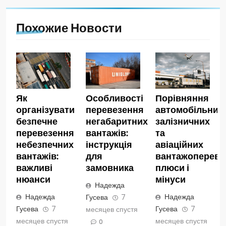
Похожие Новости
Як
Особливості
Порівняння
організувати
перевезення
автомобільних,
безпечне
негабаритних
залізничних
перевезення
вантажів:
та
небезпечних
інструкція
авіаційних
вантажів:
для
вантажопереве
важливі
замовника
плюси і
нюанси
мінуси
Надежда
Надежда
Надежда
Гусева
7
Гусева
7
Гусева
7
месяцев спустя
месяцев спустя
месяцев спустя
0