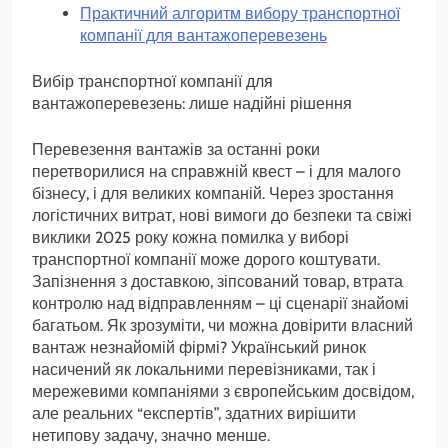
Практичний алгоритм вибору транспортної
компанії для вантажоперевезень
Вибір транспортної компанії для
вантажоперевезень: лише надійні рішення
Перевезення вантажів за останні роки
перетворилися на справжній квест – і для малого
бізнесу, і для великих компаній. Через зростання
логістичних витрат, нові вимоги до безпеки та свіжі
виклики 2025 року кожна помилка у виборі
транспортної компанії може дорого коштувати.
Запізнення з доставкою, зіпсований товар, втрата
контролю над відправленням – ці сценарії знайомі
багатьом. Як зрозуміти, чи можна довірити власний
вантаж незнайомій фірмі? Український ринок
насичений як локальними перевізниками, так і
мережевими компаніями з європейським досвідом,
але реальних “експертів”, здатних вирішити
нетипову задачу, значно менше.