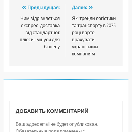
Навигация
Предыдущая:
Далее:
по
Чим відрізняється
Які тренди логістики
експрес-доставка
та транспорту в 2025
записям
від стандартної:
році варто
плюси і мінуси для
врахувати
бізнесу
українським
компаніям
ДОБАВИТЬ КОММЕНТАРИЙ
Ваш адрес email не будет опубликован.
Обязательные поля помечены
*