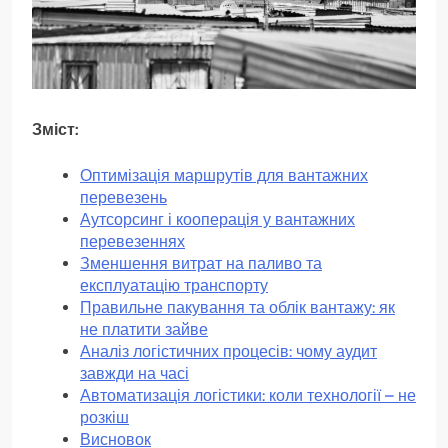
Зміст:
Оптимізація маршрутів для вантажних
перевезень
Аутсорсинг і кооперація у вантажних
перевезеннях
Зменшення витрат на паливо та
експлуатацію транспорту
Правильне пакування та облік вантажу: як
не платити зайве
Аналіз логістичних процесів: чому аудит
завжди на часі
Автоматизація логістики: коли технології – не
розкіш
Висновок