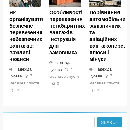
Як
Особливості
Порівняння
організувати
перевезення
автомобільних,
безпечне
негабаритних
залізничних
перевезення
вантажів:
та
небезпечних
інструкція
авіаційних
вантажів:
для
вантажопереве
важливі
замовника
плюси і
нюанси
мінуси
Надежда
Надежда
Надежда
Гусева
7
Гусева
7
Гусева
7
месяцев спустя
месяцев спустя
месяцев спустя
0
0
0
Search
SEARCH