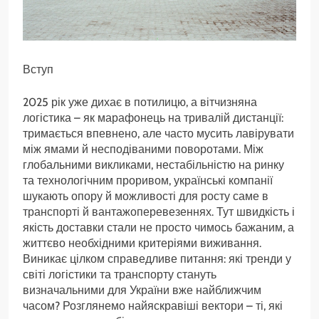
Вступ
2025 рік уже дихає в потилицю, а вітчизняна
логістика – як марафонець на тривалій дистанції:
тримається впевнено, але часто мусить лавірувати
між ямами й несподіваними поворотами. Між
глобальними викликами, нестабільністю на ринку
та технологічним проривом, українські компанії
шукають опору й можливості для росту саме в
транспорті й вантажоперевезеннях. Тут швидкість і
якість доставки стали не просто чимось бажаним, а
життєво необхідними критеріями виживання.
Виникає цілком справедливе питання: які тренди у
світі логістики та транспорту стануть
визначальними для України вже найближчим
часом? Розглянемо найяскравіші вектори – ті, які