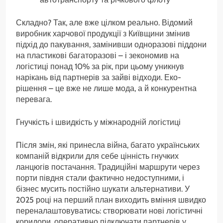
Складно? Так, але вже цілком реально. Відомий
виробник харчової продукції з Київщини змінив
підхід до пакування, замінивши одноразові піддони
на пластикові багаторазові – і зекономив на
логістиці понад 10% за рік, при цьому уникнув
нарікань від партнерів за зайві відходи. Еко-
рішення – це вже не лише мода, а й конкурентна
перевага.
Гнучкість і швидкість у міжнародній логістиці
Після змін, які принесла війна, багато українських
компаній відкрили для себе цінність гнучких
ланцюгів постачання. Традиційні маршрути через
порти півдня стали фактично недоступними, і
бізнес мусить постійно шукати альтернативи. У
2025 році на перший план виходить вміння швидко
переналаштовуватись: створювати нові логістичні
коридори, оперативно підключати партнерів у