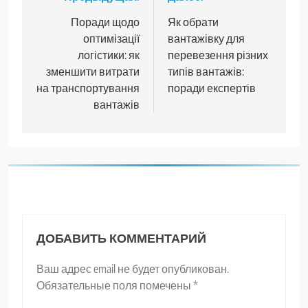
Навигация
по
Поради щодо
Як обрати
оптимізації
вантажівку для
записям
логістики: як
перевезення різних
зменшити витрати
типів вантажів:
на транспортування
поради експертів
вантажів
ДОБАВИТЬ КОММЕНТАРИЙ
Ваш адрес email не будет опубликован.
Обязательные поля помечены
*