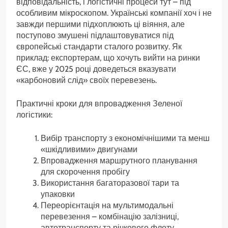
відповідальність, і логістичні процеси тут – під
особливим мікроскопом. Українські компанії хоч і не
завжди першими підхоплюють ці віяння, але
поступово змушені підлаштовуватися під
європейські стандарти сталого розвитку. Як
приклад: експортерам, що хочуть вийти на ринки
ЄС, вже у 2025 році доведеться вказувати
«карбоновий слід» своїх перевезень.
Практичні кроки для впровадження Зеленої
логістики:
Вибір транспорту з економічнішими та менш
«шкідливими» двигунами
Впровадження маршрутного планування
для скорочення пробігу
Використання багаторазової тари та
упаковки
Переорієнтація на мультимодальні
перевезення – комбінацію залізниці,
автотранспорту та річкового флоту