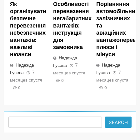
Як
Особливості
Порівняння
організувати
перевезення
автомобільних,
безпечне
негабаритних
залізничних
перевезення
вантажів:
та
небезпечних
інструкція
авіаційних
вантажів:
для
вантажопереве
важливі
замовника
плюси і
нюанси
мінуси
Надежда
Надежда
Надежда
Гусева
7
Гусева
7
Гусева
7
месяцев спустя
месяцев спустя
месяцев спустя
0
0
0
Search
SEARCH