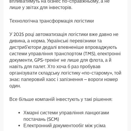
впливатимуть на бізнес по-справжньому, а не
лише у звітах для інвесторів.
Технологічна трансформація логістики
У 2025 році автоматизація логістики вже давно не
дивина, а норма. Українські перевізники та
дистриб’ютори дедалі впевненіше впроваджують
системи управління транспортом (TMS), електронні
документи, GPS-трекінг не лише для флота, а й
навіть для палет. Хто хоча б раз пробував
організувати складську логістику «по-старому», той
знає: паперовий хаос і запізнення – вороги номер
один.
Все більше компаній інвестують у такі рішення:
Хмарні системи управління ланцюгами
постачань (SCM)
Електронний документообіг між усіма