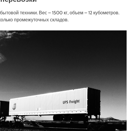
товой техники. Вес – 1500 кг, объем – 12 кубометров.
колько промежуточных складов.