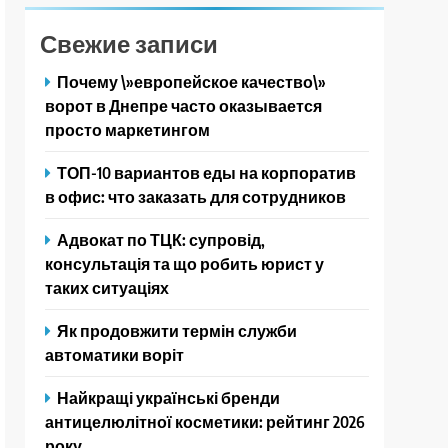
Свежие записи
Почему \»европейское качество\»
ворот в Днепре часто оказывается
просто маркетингом
ТОП-10 вариантов еды на корпоратив
в офис: что заказать для сотрудников
Адвокат по ТЦК: супровід,
консультація та що робить юрист у
таких ситуаціях
Як продовжити термін служби
автоматики воріт
Найкращі українські бренди
антицелюлітної косметики: рейтинг 2026
року