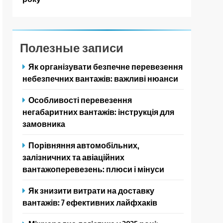
Полезные записи
Як організувати безпечне перевезення
небезпечних вантажів: важливі нюанси
Особливості перевезення
негабаритних вантажів: інструкція для
замовника
Порівняння автомобільних,
залізничних та авіаційних
вантажоперевезень: плюси і мінуси
Як знизити витрати на доставку
вантажів: 7 ефективних лайфхаків