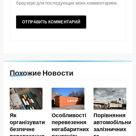
браузере для последующих моих комментариев.
Похожие Новости
Як
Особливості
Порівняння
організувати
перевезення
автомобільних,
безпечне
негабаритних
залізничних
перевезення
вантажів:
та