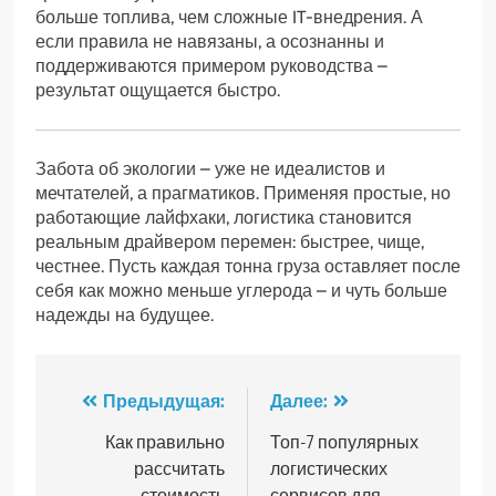
больше топлива, чем сложные IT-внедрения. А
если правила не навязаны, а осознанны и
поддерживаются примером руководства –
результат ощущается быстро.
Забота об экологии – уже не идеалистов и
мечтателей, а прагматиков. Применяя простые, но
работающие лайфхаки, логистика становится
реальным драйвером перемен: быстрее, чище,
честнее. Пусть каждая тонна груза оставляет после
себя как можно меньше углерода – и чуть больше
надежды на будущее.
Навигация
Предыдущая:
Далее:
по
Как правильно
Топ-7 популярных
рассчитать
логистических
записям
стоимость
сервисов для