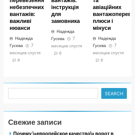
небезпечних
інструкція
авіаційних
вантажів:
для
вантажопереве
важливі
замовника
плюси і
нюанси
мінуси
Надежда
Надежда
Надежда
Гусева
7
Гусева
7
Гусева
7
месяцев спустя
месяцев спустя
месяцев спустя
0
0
0
Search
SEARCH
Свежие записи
Почему \»европейское качество\» ворот в