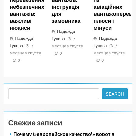
небезпечних
інструкція
авіаційних
вантажів:
для
вантажопереве
важливі
замовника
плюси і
нюанси
мінуси
Надежда
Надежда
Надежда
Гусева
7
Гусева
7
Гусева
7
месяцев спустя
месяцев спустя
месяцев спустя
0
0
0
Search
SEARCH
Свежие записи
Почему \»европейское качество\» ворот в