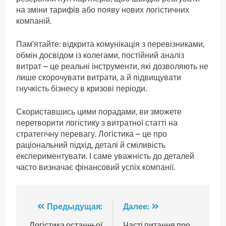
на зміни тарифів або появу нових логістичних
компаній.
Пам’ятайте: відкрита комунікація з перевізниками,
обмін досвідом із колегами, постійний аналіз
витрат – це реальні інструменти, які дозволяють не
лише скорочувати витрати, а й підвищувати
гнучкість бізнесу в кризові періоди.
Скориставшись цими порадами, ви зможете
перетворити логістику з витратної статті на
стратегічну перевагу. Логістика – це про
раціональний підхід, деталі й сміливість
експериментувати. І саме уважність до деталей
часто визначає фінансовий успіх компанії.
Навигация
Предыдущая:
Далее:
Логістика останньої
Часті питання про