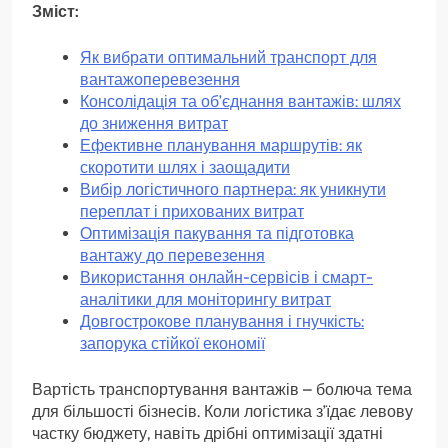
Зміст:
Як вибрати оптимальний транспорт для
вантажоперевезення
Консолідація та об’єднання вантажів: шлях
до зниження витрат
Ефективне планування маршрутів: як
скоротити шлях і заощадити
Вибір логістичного партнера: як уникнути
переплат і прихованих витрат
Оптимізація пакування та підготовка
вантажу до перевезення
Використання онлайн-сервісів і смарт-
аналітики для моніторингу витрат
Довгострокове планування і гнучкість:
запорука стійкої економії
Вартість транспортування вантажів – болюча тема
для більшості бізнесів. Коли логістика з’їдає левову
частку бюджету, навіть дрібні оптимізації здатні