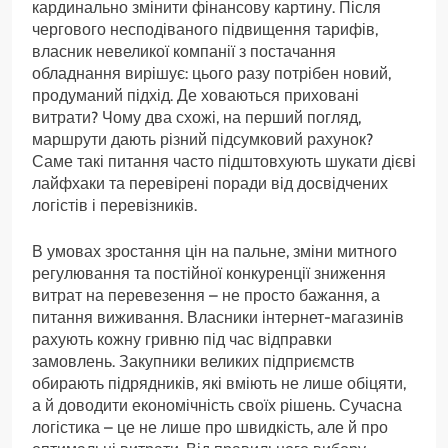
кардинально змінити фінансову картину. Після
чергового несподіваного підвищення тарифів,
власник невеликої компанії з постачання
обладнання вирішує: цього разу потрібен новий,
продуманий підхід. Де ховаються приховані
витрати? Чому два схожі, на перший погляд,
маршрути дають різний підсумковий рахунок?
Саме такі питання часто підштовхують шукати дієві
лайфхаки та перевірені поради від досвідчених
логістів і перевізників.
В умовах зростання цін на пальне, зміни митного
регулювання та постійної конкуренції зниження
витрат на перевезення – не просто бажання, а
питання виживання. Власники інтернет-магазинів
рахують кожну гривню під час відправки
замовлень. Закупники великих підприємств
обирають підрядників, які вміють не лише обіцяти,
а й доводити економічність своїх рішень. Сучасна
логістика – це не лише про швидкість, але й про