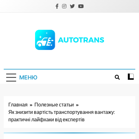
Перейти
к
содержимому
Autotrans.com.ua
МЕНЮ
Главная
Полезные статьи
Як знизити вартість транспортування вантажу:
практичні лайфхаки від експертів