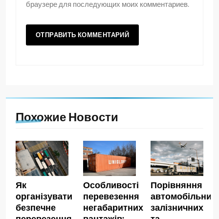
браузере для последующих моих комментариев.
Похожие Новости
Як
Особливості
Порівняння
організувати
перевезення
автомобільних,
безпечне
негабаритних
залізничних
перевезення
вантажів:
та