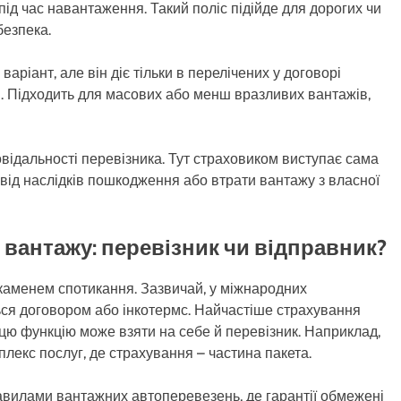
 під час навантаження. Такий поліс підійде для дорогих чи
безпека.
ріант, але він діє тільки в перелічених у договорі
. Підходить для масових або менш вразливих вантажів,
відальності перевізника. Тут страховиком виступає сама
 від наслідків пошкодження або втрати вантажу з власної
 вантажу: перевізник чи відправник?
 каменем спотикання. Зазвичай, у міжнародних
ся договором або інкотермс. Найчастіше страхування
 цю функцію може взяти на себе й перевізник. Наприклад,
лекс послуг, де страхування – частина пакета.
авилами вантажних автоперевезень, де гарантії обмежені