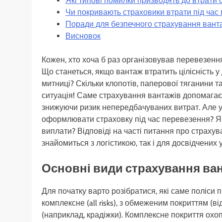
Які типові помилки призводять до втрати 
Чи покривають страховики втрати під час
Поради для безпечного страхування вант
Висновок
Кожен, хто хоча б раз організовував перевезення
Що станеться, якщо вантаж втратить цілісність у
митниці? Скільки клопотів, паперової тяганини
ситуація! Саме страхування вантажів допомагає з
знижуючи ризик непередбачуваних витрат. Але у 
оформлювати страховку під час перевезення? Які
виплати? Відповіді на часті питання про страхув
знайомиться з логістикою, так і для досвідчених 
Основні види страхування ван
Для початку варто розібратися, які саме поліси
комплексне (all risks), з обмеженим покриттям (в
(наприклад, крадіжки). Комплексне покриття ох