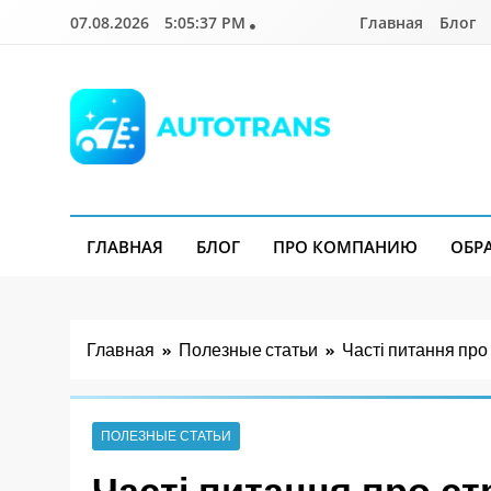
Перейти
07.08.2026
5:05:39 PM
Главная
Блог
к
содержимому
Autotrans.com.ua
ГЛАВНАЯ
БЛОГ
ПРО КОМПАНИЮ
ОБР
Главная
Полезные статьи
Часті питання про
ПОЛЕЗНЫЕ СТАТЬИ
Часті питання про ст