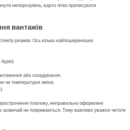
нути непорозумінь, варто чітко прописувати
ння вантажів
ектр ризиків. Ось кілька найпоширеніших:
 буря);
антаження або складування;
ки чи температурні зміни;
).
, прострочення платежу, неправильно оформлені
в зазвичай не покриваються. Тому важливо уважно читати