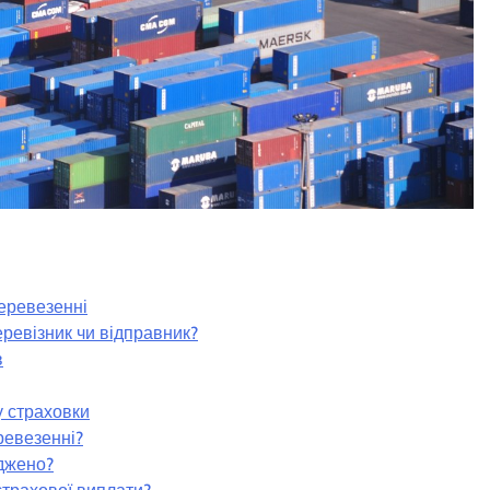
еревезенні
еревізник чи відправник?
в
у страховки
ревезенні?
джено?