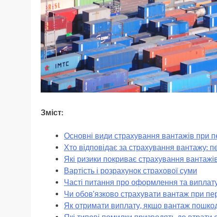
Зміст:
Основні види страхування вантажів при п
Хто відповідає за страхування вантажу: п
Які ризики покриває страхування вантажі
Вартість і розрахунок страхової суми
Часті питання про оформлення та виплат
Чи обов’язково страхувати вантаж при пе
Як отримати виплату, якщо вантаж пошко