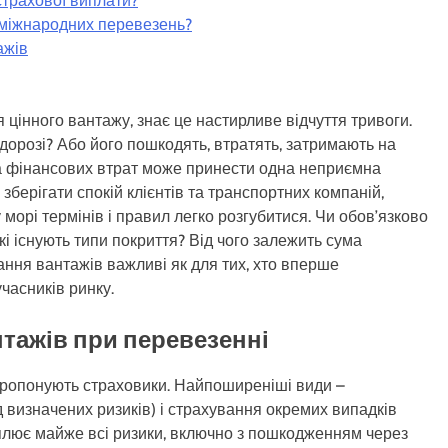
страхової виплати?
 міжнародних перевезень?
ажів
 цінного вантажу, знає це настирливе відчуття тривоги.
 дорозі? Або його пошкодять, втратять, затримають на
 та фінансових втрат може принести одна неприємна
берігати спокій клієнтів та транспортних компаній,
морі термінів і правил легко розгубитися. Чи обов’язково
 існують типи покриття? Від чого залежить сума
ання вантажів важливі як для тих, хто вперше
учасників ринку.
тажів при перевезенні
 пропонують страховики. Найпоширеніші види –
ід визначених ризиків) і страхування окремих випадків
оплює майже всі ризики, включно з пошкодженням через