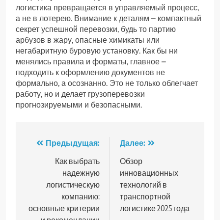
логистика превращается в управляемый процесс,
а не в лотерею. Внимание к деталям – компактный
секрет успешной перевозки, будь то партию
арбузов в жару, опасные химикаты или
негабаритную буровую установку. Как бы ни
менялись правила и форматы, главное –
подходить к оформлению документов не
формально, а осознанно. Это не только облегчает
работу, но и делает грузоперевозки
прогнозируемыми и безопасными.
Навигация
Предыдущая:
Далее:
по
Как выбрать
Обзор
надежную
инновационных
записям
логистическую
технологий в
компанию:
транспортной
основные критерии
логистике 2025 года
и рекомендации