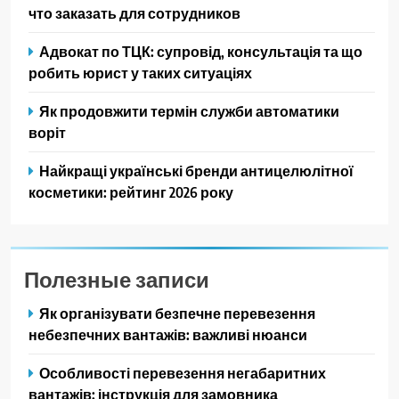
что заказать для сотрудников
Адвокат по ТЦК: супровід, консультація та що
робить юрист у таких ситуаціях
Як продовжити термін служби автоматики
воріт
Найкращі українські бренди антицелюлітної
косметики: рейтинг 2026 року
Полезные записи
Як організувати безпечне перевезення
небезпечних вантажів: важливі нюанси
Особливості перевезення негабаритних
вантажів: інструкція для замовника