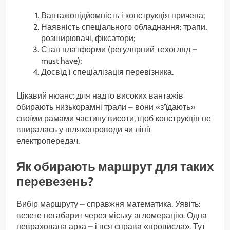
Вантажопідйомність і конструкція причепа;
Наявність спеціального обладнання: трапи,
розширювачі, фіксатори;
Стан платформи (регулярний техогляд –
must have);
Досвід і спеціалізація перевізника.
Цікавий нюанс: для надто високих вантажів
обирають низькорамні трали – вони «з’їдають»
своїми рамами частину висоти, щоб конструкція не
впиралась у шляхопроводи чи лінії
електропередач.
Як обирають маршрут для таких
перевезень?
Вибір маршруту – справжня математика. Уявіть:
везете негабарит через міську агломерацію. Одна
неврахована арка – і вся справа «провисла». Тут