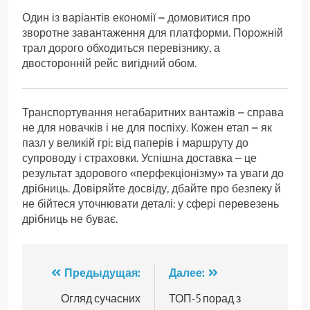
Один із варіантів економії – домовитися про
зворотне завантаження для платформи. Порожній
трал дорого обходиться перевізнику, а
двосторонній рейс вигідний обом.
Транспортування негабаритних вантажів – справа
не для новачків і не для поспіху. Кожен етап – як
пазл у великій грі: від паперів і маршруту до
супроводу і страховки. Успішна доставка – це
результат здорового «перфекціонізму» та уваги до
дрібниць. Довіряйте досвіду, дбайте про безпеку й
не бійтеся уточнювати деталі: у сфері перевезень
дрібниць не буває.
Навигация
Предыдущая:
Далее:
по
Огляд сучасних
ТОП-5 порад з