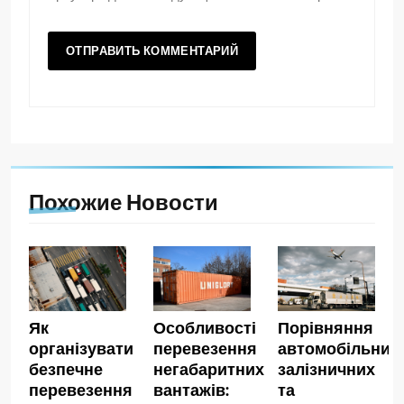
Похожие Новости
Як
Особливості
Порівняння
організувати
перевезення
автомобільних,
безпечне
негабаритних
залізничних
перевезення
вантажів:
та