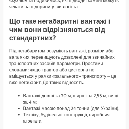
«кухню» та подивимось, які підводні камені можуть
чекати на підприємця чи логіста.
Що таке негабаритні вантажі і
чим вони відрізняються від
стандартних?
Під негабаритом розуміють вантажі, розміри або
вага яких перевищують дозволені для звичайних
транспортних засобів параметри. Простими
словами: якщо трактор або цистерна не
вміщується у рамки «загального» транспорту – це
вже негабарит. До таких відносять:
Вантажі довші за 20 м, ширші за 2,55 м, вищі
за 4 м;
Вантажі масою понад 24 тонни (для України);
Техніку, будівельні конструкції, виробничі
агрегати.