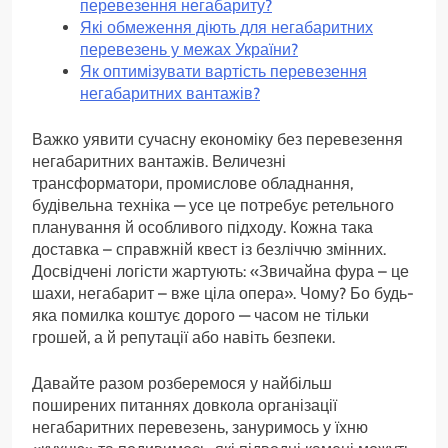
перевезення негабариту?
Які обмеження діють для негабаритних
перевезень у межах України?
Як оптимізувати вартість перевезення
негабаритних вантажів?
Важко уявити сучасну економіку без перевезення
негабаритних вантажів. Величезні
трансформатори, промислове обладнання,
будівельна техніка — усе це потребує ретельного
планування й особливого підходу. Кожна така
доставка – справжній квест із безліччю змінних.
Досвідчені логісти жартують: «Звичайна фура – це
шахи, негабарит – вже ціла опера». Чому? Бо будь-
яка помилка коштує дорого — часом не тільки
грошей, а й репутації або навіть безпеки.
Давайте разом розберемося у найбільш
поширених питаннях довкола організації
негабаритних перевезень, зануримось у їхню