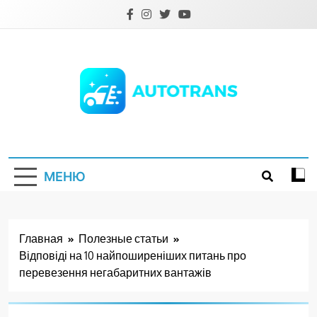
Перейти
к
содержимому
Autotrans.com.ua
МЕНЮ
Главная
Полезные статьи
Відповіді на 10 найпоширеніших питань про
перевезення негабаритних вантажів