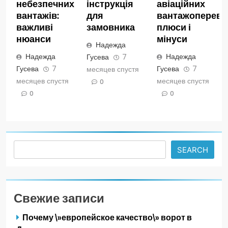
небезпечних
інструкція
авіаційних
вантажів:
для
вантажопереве
важливі
замовника
плюси і
нюанси
мінуси
Надежда
Надежда
Надежда
Гусева
7
Гусева
7
Гусева
7
месяцев спустя
месяцев спустя
месяцев спустя
0
0
0
Search
SEARCH
Свежие записи
Почему \»европейское качество\» ворот в