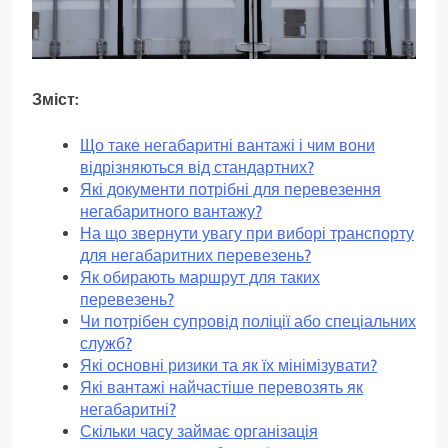
Зміст:
Що таке негабаритні вантажі і чим вони
відрізняються від стандартних?
Які документи потрібні для перевезення
негабаритного вантажу?
На що звернути увагу при виборі транспорту
для негабаритних перевезень?
Як обирають маршрут для таких
перевезень?
Чи потрібен супровід поліції або спеціальних
служб?
Які основні ризики та як їх мінімізувати?
Які вантажі найчастіше перевозять як
негабаритні?
Скільки часу займає організація