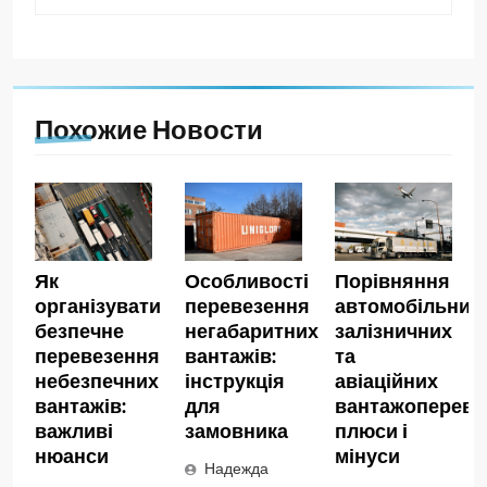
Похожие Новости
Як
Особливості
Порівняння
організувати
перевезення
автомобільних,
безпечне
негабаритних
залізничних
перевезення
вантажів:
та
небезпечних
інструкція
авіаційних
вантажів:
для
вантажопереве
важливі
замовника
плюси і
нюанси
мінуси
Надежда