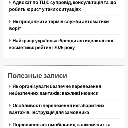
Адвокат по ТЦК: супровід, консультація та що
робить юрист у таких ситуаціях
Як продовжити термін служби автоматики
воріт
Найкращі українські бренди антицелюлітної
косметики: рейтинг 2026 року
Полезные записи
Як організувати безпечне перевезення
небезпечних вантажів: важливі нюанси
Особливості перевезення негабаритних
вантажів: інструкція для замовника
Порівняння автомобільних, залізничних та