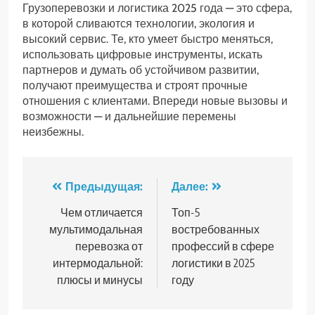
Грузоперевозки и логистика 2025 года — это сфера,
в которой сливаются технологии, экология и
высокий сервис. Те, кто умеет быстро меняться,
использовать цифровые инструменты, искать
партнеров и думать об устойчивом развитии,
получают преимущества и строят прочные
отношения с клиентами. Впереди новые вызовы и
возможности — и дальнейшие перемены
неизбежны.
Навигация
Предыдущая:
Далее:
по
Чем отличается
Топ-5
мультимодальная
востребованных
записям
перевозка от
профессий в сфере
интермодальной:
логистики в 2025
плюсы и минусы
году