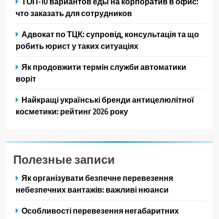
ТОП-10 вариантов еды на корпоратив в офис:
что заказать для сотрудников
Адвокат по ТЦК: супровід, консультація та що
робить юрист у таких ситуаціях
Як продовжити термін служби автоматики
воріт
Найкращі українські бренди антицелюлітної
косметики: рейтинг 2026 року
Полезные записи
Як організувати безпечне перевезення
небезпечних вантажів: важливі нюанси
Особливості перевезення негабаритних