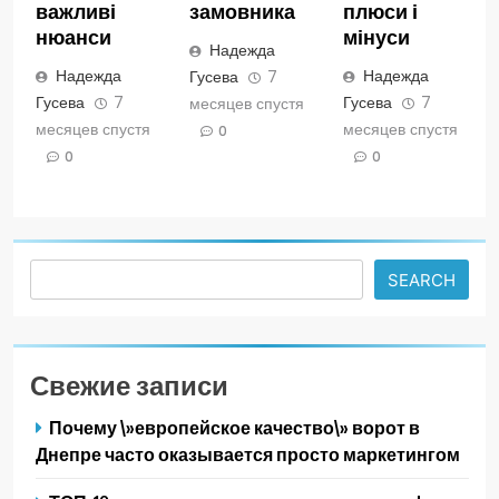
важливі
замовника
плюси і
нюанси
мінуси
Надежда
Надежда
Надежда
Гусева
7
Гусева
7
Гусева
7
месяцев спустя
месяцев спустя
месяцев спустя
0
0
0
Search
SEARCH
Свежие записи
Почему \»европейское качество\» ворот в
Днепре часто оказывается просто маркетингом