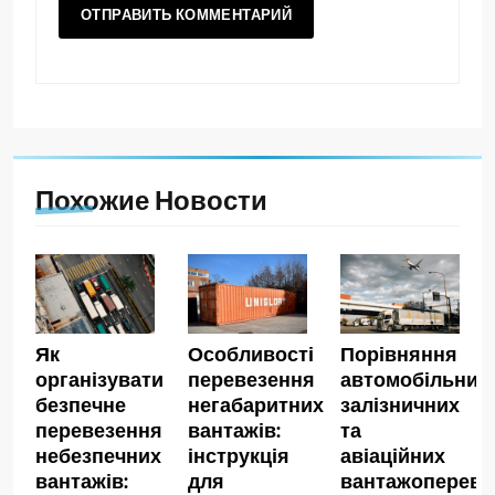
Похожие Новости
Як
Особливості
Порівняння
організувати
перевезення
автомобільних,
безпечне
негабаритних
залізничних
перевезення
вантажів:
та
небезпечних
інструкція
авіаційних
вантажів:
для
вантажопереве