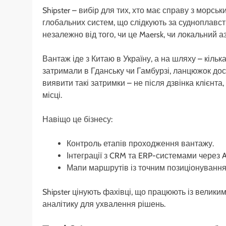
Shipster – вибір для тих, хто має справу з морс
глобальних систем, що слідкують за судноплавств
незалежно від того, чи це Maersk, чи локальний а
Вантаж іде з Китаю в Україну, а на шляху – кіль
затримали в Гданську чи Гамбурзі, ланцюжок дос
виявити такі затримки – не після дзвінка клієнта
місці.
Навіщо це бізнесу:
Контроль етапів проходження вантажу.
Інтеграції з CRM та ERP-системами через A
Мапи маршрутів із точним позиціонування
Shipster цінують фахівці, що працюють із велики
аналітику для ухвалення рішень.