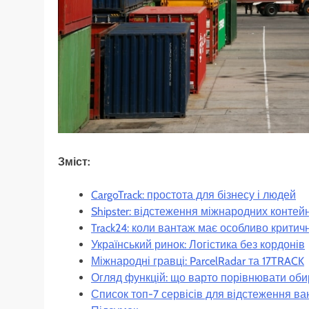
Зміст:
CargoTrack: простота для бізнесу і людей
Shipster: відстеження міжнародних контей
Track24: коли вантаж має особливо критич
Український ринок: Логістика без кордонів
Міжнародні гравці: ParcelRadar та 17TRACK
Огляд функцій: що варто порівнювати оби
Список топ-7 сервісів для відстеження ва