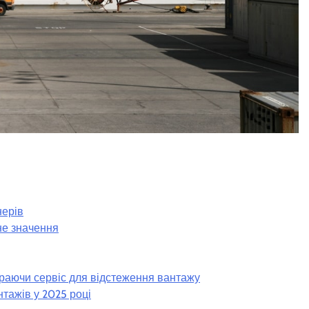
нерів
не значення
раючи сервіс для відстеження вантажу
нтажів у 2025 році