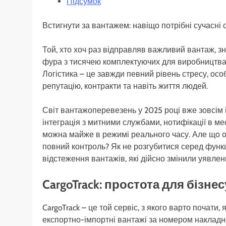
Підсумок
Встигнути за вантажем: навіщо потрібні сучасні 
Той, хто хоч раз відправляв важливий вантаж, зн
фура з тисячею комплектуючих для виробництва?
Логістика – це завжди певний рівень стресу, осо
репутацію, контракти та навіть життя людей.
Світ вантажоперевезень у 2025 році вже зовсім 
інтеграція з митними службами, нотифікації в 
можна майже в режимі реального часу. Але що обр
повний контроль? Як не розгубитися серед функцій
відстеження вантажів, які дійсно змінили уявлен
CargoTrack: простота для бізне
CargoTrack – це той сервіс, з якого варто почати
експортно-імпортні вантажі за номером накладн