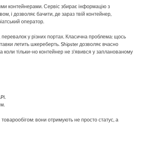
ькими контейнерами. Сервіс збирає інформацію з
ом, і дозволяє бачити, де зараз твій контейнер,
зіатський оператор.
ка перевалок у різних портах. Класична проблема: щось
тавки летить шкереберть. Shipster дозволяє вчасно
, а коли тільки-но контейнер не з’явився у запланованому
PI.
м.
м товарообігом: вони отримують не просто статус, а