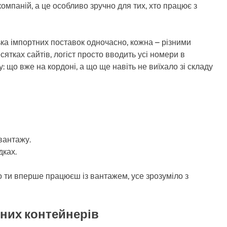
компаній, а це особливо зручно для тих, хто працює з
ька імпортних поставок одночасно, кожна – різними
сятках сайтів, логіст просто вводить усі номери в
у: що вже на кордоні, а що ще навіть не виїхало зі складу
вантажу.
дках.
що ти вперше працюєш із вантажем, усе зрозуміло з
дних контейнерів