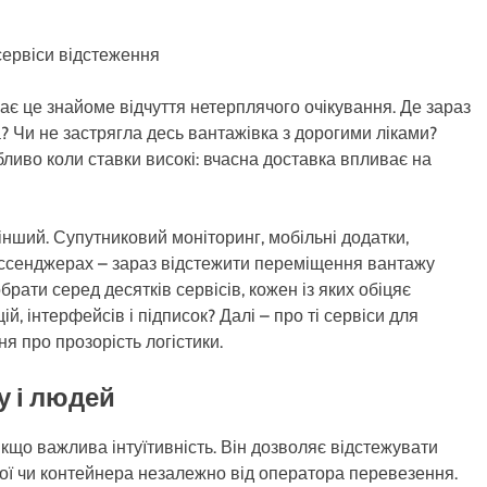
сервіси відстеження
ає це знайоме відчуття нетерплячого очікування. Де зараз
 Чи не застрягла десь вантажівка з дорогими ліками?
бливо коли ставки високі: вчасна доставка впливає на
інший. Супутниковий моніторинг, мобільні додатки,
мессенджерах – зараз відстежити переміщення вантажу
ати серед десятків сервісів, кожен із яких обіцяє
, інтерфейсів і підписок? Далі – про ті сервіси для
ня про прозорість логістики.
су і людей
, якщо важлива інтуїтивність. Він дозволяє відстежувати
ої чи контейнера незалежно від оператора перевезення.