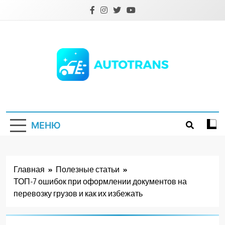
Перейти
к
содержимому
Autotrans.com.ua
МЕНЮ
Главная
Полезные статьи
ТОП-7 ошибок при оформлении документов на
перевозку грузов и как их избежать