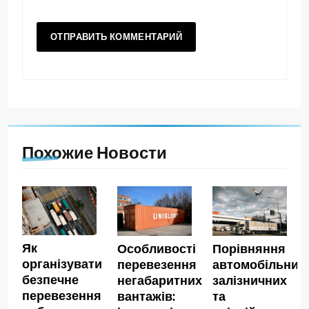
Похожие Новости
Як
Особливості
Порівняння
організувати
перевезення
автомобільних,
безпечне
негабаритних
залізничних
перевезення
вантажів:
та