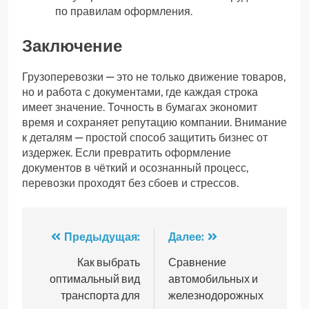
по правилам оформления.
Заключение
Грузоперевозки — это не только движение товаров,
но и работа с документами, где каждая строка
имеет значение. Точность в бумагах экономит
время и сохраняет репутацию компании. Внимание
к деталям — простой способ защитить бизнес от
издержек. Если превратить оформление
документов в чёткий и осознанный процесс,
перевозки проходят без сбоев и стрессов.
Навигация
Предыдущая:
Далее:
по
Как выбрать
Сравнение
оптимальный вид
автомобильных и
записям
транспорта для
железнодорожных