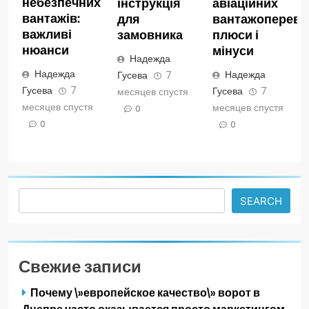
небезпечних
інструкція
авіаційних
вантажів:
для
вантажопереве
важливі
замовника
плюси і
нюанси
мінуси
Надежда
Надежда
Надежда
Гусева
7
Гусева
7
Гусева
7
месяцев спустя
месяцев спустя
месяцев спустя
0
0
0
Search
SEARCH
Свежие записи
Почему \»европейское качество\» ворот в
Днепре часто оказывается просто маркетингом