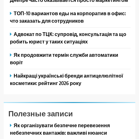
ТОП-10 вариантов еды на корпоратив в офис:
что заказать для сотрудников
Адвокат по ТЦК: супровід, консультація та що
робить юрист у таких ситуаціях
Як продовжити термін служби автоматики
воріт
Найкращі українські бренди антицелюлітної
косметики: рейтинг 2026 року
Полезные записи
Як організувати безпечне перевезення
небезпечних вантажів: важливі нюанси