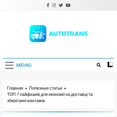
Перейти
к
содержимому
Autotrans.com.ua
МЕНЮ
Главная
Полезные статьи
ТОП-7 лайфхаків для економії на доставці та
зберіганні вантажів