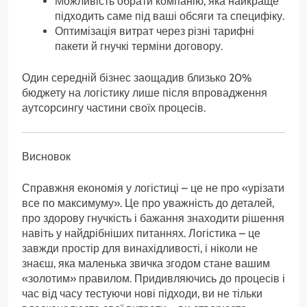
Можливість обрати компанію, яка найкраще
підходить саме під ваші обсяги та специфіку.
Оптимізація витрат через різні тарифні
пакети й гнучкі терміни договору.
Один середній бізнес заощадив близько 20%
бюджету на логістику лише після впровадження
аутсорсингу частини своїх процесів.
Висновок
Справжня економія у логістиці – це не про «урізати
все по максимуму». Це про уважність до деталей,
про здорову гнучкість і бажання знаходити рішення
навіть у найдрібніших питаннях. Логістика – це
завжди простір для винахідливості, і ніколи не
знаєш, яка маленька звичка згодом стане вашим
«золотим» правилом. Придивляючись до процесів і
час від часу тестуючи нові підходи, ви не тільки