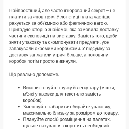
Найпростіший, але часто ігнорований секрет – не
платити за «повітря». У логістиці плата частіше
рахується за об\’ємною або фактичною вагою.
Пригадую історію знайомої, яка замовила доставку
частини експозиції на виставку. Замість того, щоби
зняти упаковку та скомпонувати предмети, усе
запакували окремими коробками. У підсумку за
доставку заплатили утричі більше, а половину
коробок потім просто викинули.
Що реально допоможе:
Використовуйте гнучку й легку тару (мішки,
м\’які упаковки для текстилю замість
коробок).
Зменшуйте габарити: обирайте упаковку,
максимально близьку за розміром до товару.
Плануйте спосіб розміщення на палетах:
щільне пакування скоротить необхідний