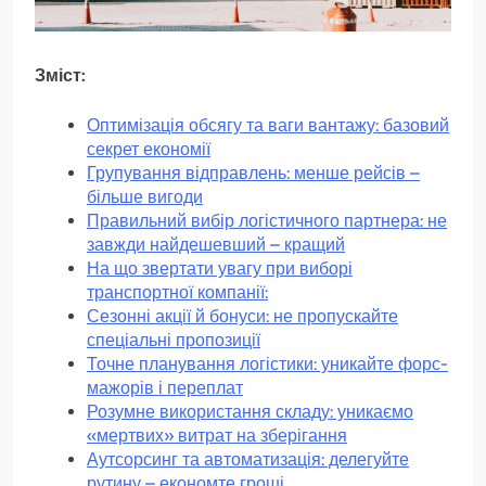
Зміст:
Оптимізація обсягу та ваги вантажу: базовий
секрет економії
Групування відправлень: менше рейсів –
більше вигоди
Правильний вибір логістичного партнера: не
завжди найдешевший – кращий
На що звертати увагу при виборі
транспортної компанії:
Сезонні акції й бонуси: не пропускайте
спеціальні пропозиції
Точне планування логістики: уникайте форс-
мажорів і переплат
Розумне використання складу: уникаємо
«мертвих» витрат на зберігання
Аутсорсинг та автоматизація: делегуйте
рутину – економте гроші