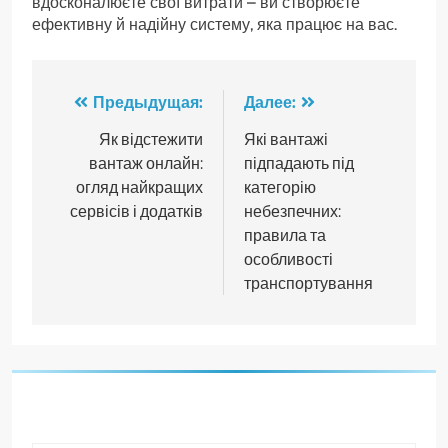
вдосконалюєте свої витрати – ви створюєте
ефективну й надійну систему, яка працює на вас.
Навигация
Предыдущая:
Далее:
по
Як відстежити
Які вантажі
вантаж онлайн:
підпадають під
записям
огляд найкращих
категорію
сервісів і додатків
небезпечних:
правила та
особливості
транспортування