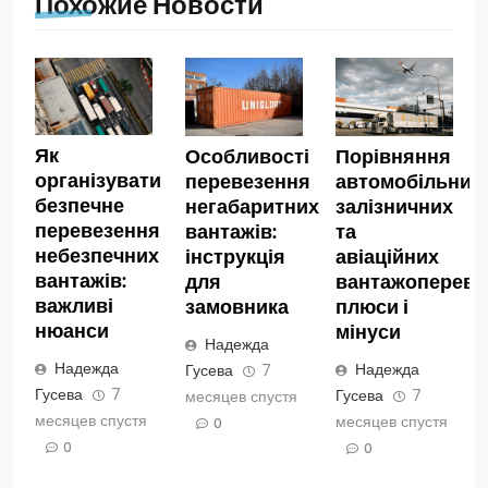
Похожие Новости
Як
Особливості
Порівняння
організувати
перевезення
автомобільних,
безпечне
негабаритних
залізничних
перевезення
вантажів:
та
небезпечних
інструкція
авіаційних
вантажів:
для
вантажопереве
важливі
замовника
плюси і
нюанси
мінуси
Надежда
Надежда
Надежда
Гусева
7
Гусева
7
Гусева
7
месяцев спустя
месяцев спустя
месяцев спустя
0
0
0