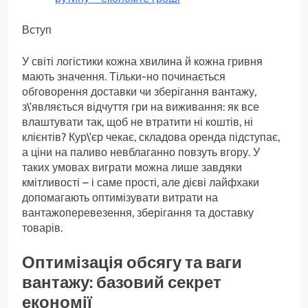
Вступ
У світі логістики кожна хвилина й кожна гривня
мають значення. Тільки-но починається
обговорення доставки чи зберігання вантажу,
з\’являється відчуття гри на виживання: як все
влаштувати так, щоб не втратити ні коштів, ні
клієнтів? Кур\’єр чекає, складова оренда підступає,
а ціни на паливо невблаганно повзуть вгору. У
таких умовах виграти можна лише завдяки
кмітливості – і саме прості, але дієві лайфхаки
допомагають оптимізувати витрати на
вантажоперевезення, зберігання та доставку
товарів.
Оптимізація обсягу та ваги
вантажу: базовий секрет
економії