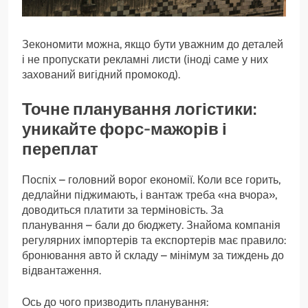
Зекономити можна, якщо бути уважним до деталей
і не пропускати рекламні листи (іноді саме у них
захований вигідний промокод).
Точне планування логістики:
уникайте форс-мажорів і
переплат
Поспіх – головний ворог економії. Коли все горить,
дедлайни піджимають, і вантаж треба «на вчора»,
доводиться платити за терміновість. За
планування – бали до бюджету. Знайома компанія
регулярних імпортерів та експортерів має правило:
бронювання авто й складу – мінімум за тиждень до
відвантаження.
Ось до чого призводить планування: