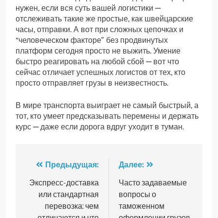
нужен, если вся суть вашей логистики —
отслеживать такие же простые, как швейцарские
часы, отправки. А вот при сложных цепочках и
“человеческом факторе” без продвинутых
платформ сегодня просто не выжить. Умение
быстро реагировать на любой сбой — вот что
сейчас отличает успешных логистов от тех, кто
просто отправляет грузы в неизвестность.
В мире транспорта выиграет не самый быстрый, а
тот, кто умеет предсказывать перемены и держать
курс — даже если дорога вдруг уходит в туман.
Навигация
Предыдущая:
Далее:
по
Экспресс-доставка
Часто задаваемые
или стандартная
вопросы о
записям
перевозка: чем
таможенном
отличаются и что
оформлении грузов