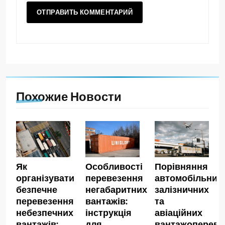
Похожие Новости
Як
Особливості
Порівняння
організувати
перевезення
автомобільних,
безпечне
негабаритних
залізничних
перевезення
вантажів:
та
небезпечних
інструкція
авіаційних
вантажів:
для
вантажопереве