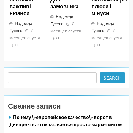
важливі
замовника
плюси і
нюанси
мінуси
Надежда
Надежда
Надежда
Гусева
7
Гусева
7
Гусева
7
месяцев спустя
месяцев спустя
месяцев спустя
0
0
0
Search
SEARCH
Свежие записи
Почему \»европейское качество\» ворот в
Днепре часто оказывается просто маркетингом