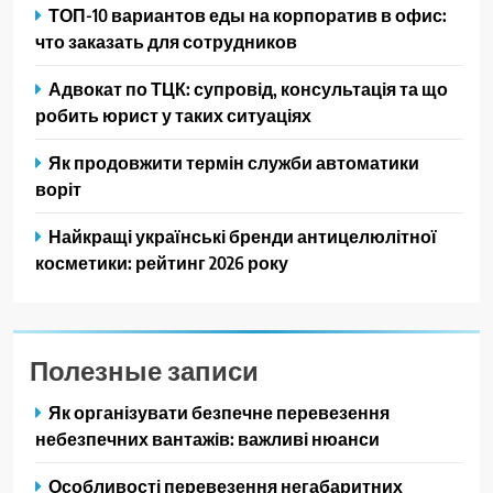
ТОП-10 вариантов еды на корпоратив в офис:
что заказать для сотрудников
Адвокат по ТЦК: супровід, консультація та що
робить юрист у таких ситуаціях
Як продовжити термін служби автоматики
воріт
Найкращі українські бренди антицелюлітної
косметики: рейтинг 2026 року
Полезные записи
Як організувати безпечне перевезення
небезпечних вантажів: важливі нюанси
Особливості перевезення негабаритних