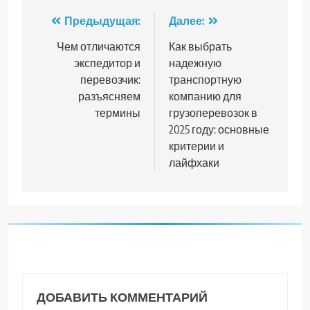
Навигация
Предыдущая:
Далее:
по
Чем отличаются
Как выбрать
экспедитор и
надежную
записям
перевозчик:
транспортную
разъясняем
компанию для
термины
грузоперевозок в
2025 году: основные
критерии и
лайфхаки
ДОБАВИТЬ КОММЕНТАРИЙ