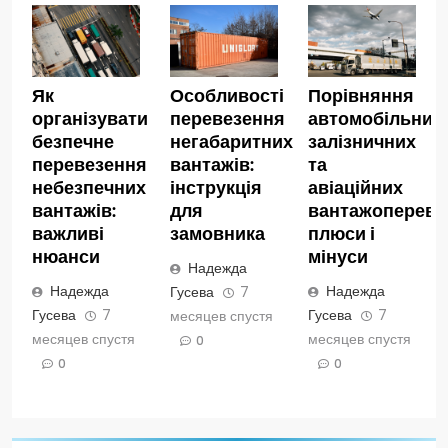
Як
Особливості
Порівняння
організувати
перевезення
автомобільних,
безпечне
негабаритних
залізничних
перевезення
вантажів:
та
небезпечних
інструкція
авіаційних
вантажів:
для
вантажопереве
важливі
замовника
плюси і
нюанси
мінуси
Надежда
Надежда
Надежда
Гусева
7
Гусева
7
Гусева
7
месяцев спустя
месяцев спустя
месяцев спустя
0
0
0