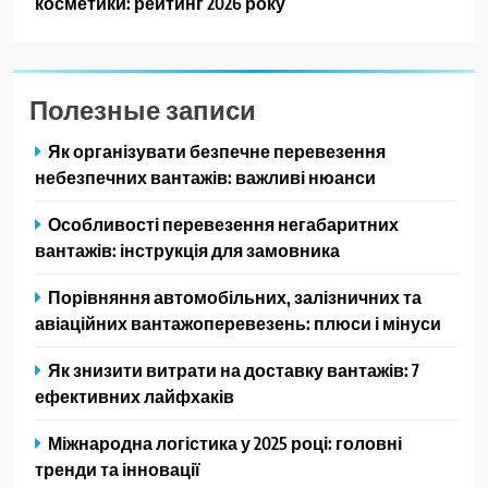
косметики: рейтинг 2026 року
Полезные записи
Як організувати безпечне перевезення
небезпечних вантажів: важливі нюанси
Особливості перевезення негабаритних
вантажів: інструкція для замовника
Порівняння автомобільних, залізничних та
авіаційних вантажоперевезень: плюси і мінуси
Як знизити витрати на доставку вантажів: 7
ефективних лайфхаків
Міжнародна логістика у 2025 році: головні
тренди та інновації