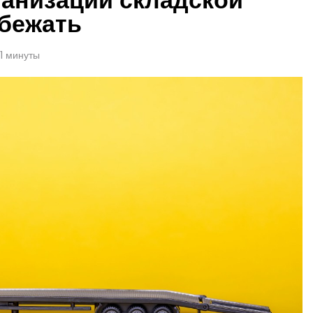
збежать
1 минуты