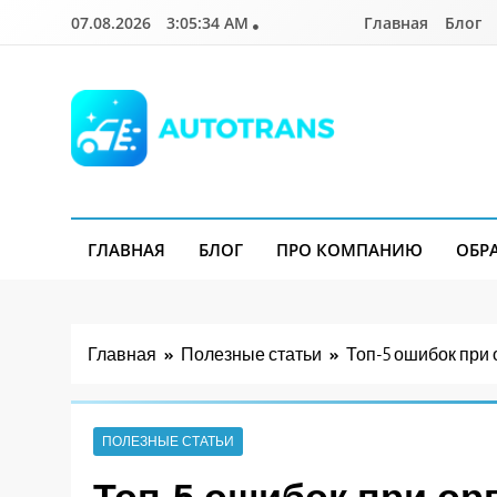
Перейти
07.08.2026
3:05:36 AM
Главная
Блог
к
содержимому
Autotrans.com.ua
ГЛАВНАЯ
БЛОГ
ПРО КОМПАНИЮ
ОБР
Главная
Полезные статьи
Топ-5 ошибок при 
ПОЛЕЗНЫЕ СТАТЬИ
Топ-5 ошибок при ор