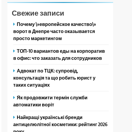
Свежие записи
Почему \»европейское качество\»
ворот в Днепре часто оказывается
просто маркетингом
ТОП-10 вариантов еды на корпоратив
в офис: что заказать для сотрудников
Адвокат по ТЦК: супровід,
консультація та що робить юрист у
таких ситуаціях
Як продовжити термін служби
автоматики воріт
Найкращі українські бренди
антицелюлітної косметики: рейтинг 2026
року