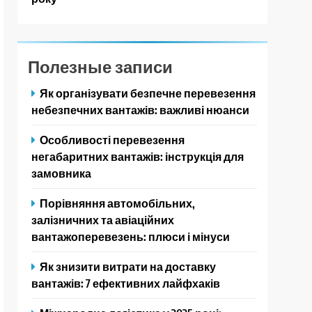
Полезные записи
Як організувати безпечне перевезення
небезпечних вантажів: важливі нюанси
Особливості перевезення
негабаритних вантажів: інструкція для
замовника
Порівняння автомобільних,
залізничних та авіаційних
вантажоперевезень: плюси і мінуси
Як знизити витрати на доставку
вантажів: 7 ефективних лайфхаків