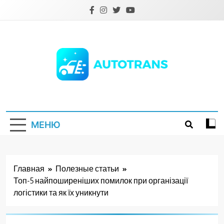
Перейти
к
содержимому
Autotrans.com.ua
МЕНЮ
Главная
Полезные статьи
Топ-5 найпоширеніших помилок при організації
логістики та як їх уникнути