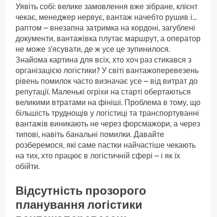
Уявіть собі: велике замовлення вже зібране, клієнт
чекає, менеджер нервує, вантаж начебто рушив і…
раптом – внезапна затримка на кордоні, загублені
документи, вантажівка плутає маршрут, а оператор
не може з’ясувати, де ж усе це зупинилося.
Знайома картина для всіх, хто хоч раз стикався з
організацією логістики? У світі вантажоперевезень
рівень помилок часто визначає усе – від витрат до
репутації. Маленькі огріхи на старті обертаються
великими втратами на фініші. Проблема в тому, що
більшість труднощів у логістиці та транспортуванні
вантажів виникають не через форсмажори, а через
типові, навіть банальні помилки. Давайте
розберемося, які саме пастки найчастіше чекають
на тих, хто працює в логістичній сфері – і як їх
обійти.
Відсутність прозорого
планування логістики