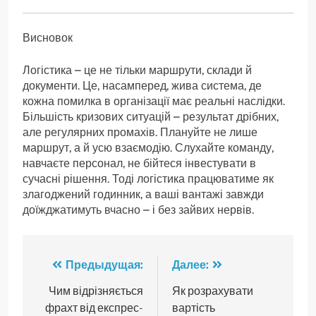
Висновок
Логістика – це не тільки маршрути, склади й
документи. Це, насамперед, жива система, де
кожна помилка в організації має реальні наслідки.
Більшість кризових ситуацій – результат дрібних,
але регулярних промахів. Плануйте не лише
маршрут, а й усю взаємодію. Слухайте команду,
навчаєте персонал, не бійтеся інвестувати в
сучасні рішення. Тоді логістика працюватиме як
злагоджений годинник, а ваші вантажі завжди
доїжджатимуть вчасно – і без зайвих нервів.
Навигация
Предыдущая:
Далее:
по
Чим відрізняється
Як розрахувати
фрахт від експрес-
вартість