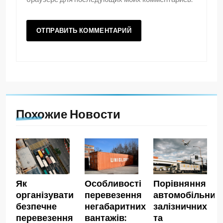
Похожие Новости
Як
Особливості
Порівняння
організувати
перевезення
автомобільних,
безпечне
негабаритних
залізничних
перевезення
вантажів:
та