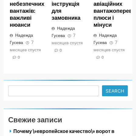
небезпечних
інструкція
авіаційних
вантажів:
для
вантажопереве
важливі
замовника
плюси і
нюанси
мінуси
Надежда
Надежда
Надежда
Гусева
7
Гусева
7
Гусева
7
месяцев спустя
месяцев спустя
месяцев спустя
0
0
0
Search
SEARCH
Свежие записи
Почему \»европейское качество\» ворот в