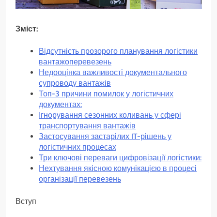
Зміст:
Відсутність прозорого планування логістики
вантажоперевезень
Недооцінка важливості документального
супроводу вантажів
Топ-3 причини помилок у логістичних
документах:
Ігнорування сезонних коливань у сфері
транспортування вантажів
Застосування застарілих IT-рішень у
логістичних процесах
Три ключові переваги цифровізації логістики:
Нехтування якісною комунікацією в процесі
організації перевезень
Вступ