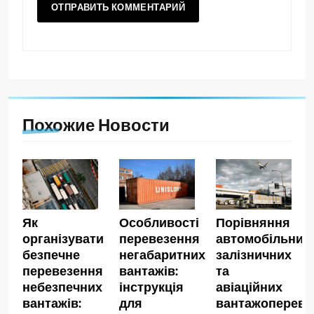
Похожие Новости
Як
Особливості
Порівняння
організувати
перевезення
автомобільних,
безпечне
негабаритних
залізничних
перевезення
вантажів:
та
небезпечних
інструкція
авіаційних
вантажів:
для
вантажопереве