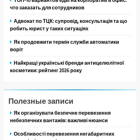
что заказать для сотрудников
Адвокат по ТЦК: супровід, консультація та що
робить юрист у таких ситуаціях
Як продовжити термін служби автоматики
воріт
Найкращі українські бренди антицелюлітної
косметики: рейтинг 2026 року
Полезные записи
Як організувати безпечне перевезення
небезпечних вантажів: важливі нюанси
Особливості перевезення негабаритних