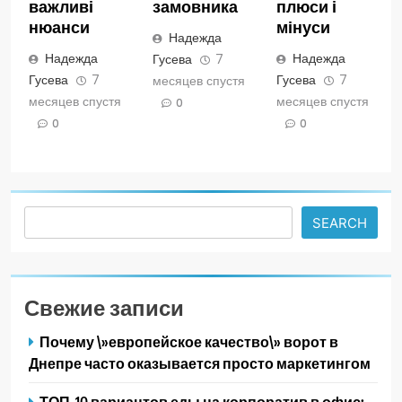
важливі
замовника
плюси і
нюанси
мінуси
Надежда
Надежда
Надежда
Гусева
7
Гусева
7
Гусева
7
месяцев спустя
месяцев спустя
месяцев спустя
0
0
0
Search
SEARCH
Свежие записи
Почему \»европейское качество\» ворот в
Днепре часто оказывается просто маркетингом
ТОП-10 вариантов еды на корпоратив в офис: