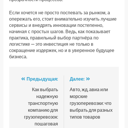
Если хочется не просто поспевать за рынком, а
опережать его, стоит внимательно изучить лучшие
сервисы и внедрять инновации постепенно,
начиная с простых шагов. Ведь, как показывает
практика, правильный выбор партнёра по
логистике — это инвестиция не только в
сокращение издержек, но и в уверенное будущее
бизнеса.
Навигация
Предыдущая:
Далее:
по
Как выбрать
Авто, жд, авиа или
надежную
морские
записям
транспортную
грузоперевозки: что
компанию для
выбрать для разных
грузоперевозок:
типов товаров
пошаговая