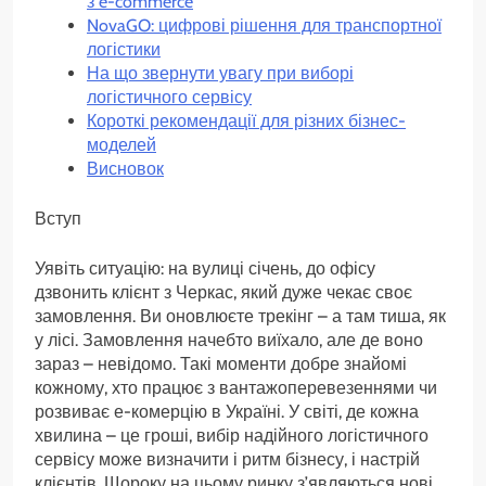
з e-commerce
NovaGO: цифрові рішення для транспортної
логістики
На що звернути увагу при виборі
логістичного сервісу
Короткі рекомендації для різних бізнес-
моделей
Висновок
Вступ
Уявіть ситуацію: на вулиці січень, до офісу
дзвонить клієнт з Черкас, який дуже чекає своє
замовлення. Ви оновлюєте трекінг – а там тиша, як
у лісі. Замовлення начебто виїхало, але де воно
зараз – невідомо. Такі моменти добре знайомі
кожному, хто працює з вантажоперевезеннями чи
розвиває е-комерцію в Україні. У світі, де кожна
хвилина – це гроші, вибір надійного логістичного
сервісу може визначити і ритм бізнесу, і настрій
клієнтів. Щороку на цьому ринку з’являються нові