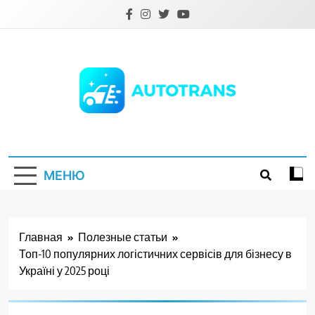
Перейти
к
содержимому
Autotrans.com.ua
МЕНЮ
Главная
Полезные статьи
Топ-10 популярних логістичних сервісів для бізнесу в
Україні у 2025 році