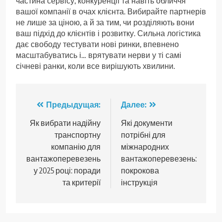
частина сервісу, конкуренції та навіть обличчя
вашої компанії в очах клієнта. Вибирайте партнерів
не лише за ціною, а й за тим, чи розділяють вони
ваш підхід до клієнтів і розвитку. Сильна логістика
дає свободу тестувати нові ринки, впевнено
масштабуватись і… врятувати нерви у ті самі
січневі ранки, коли все вирішують хвилини.
Навигация
Предыдущая:
Далее:
по
Як вибрати надійну
Які документи
транспортну
потрібні для
записям
компанію для
міжнародних
вантажоперевезень
вантажоперевезень:
у 2025 році: поради
покрокова
та критерії
інструкція