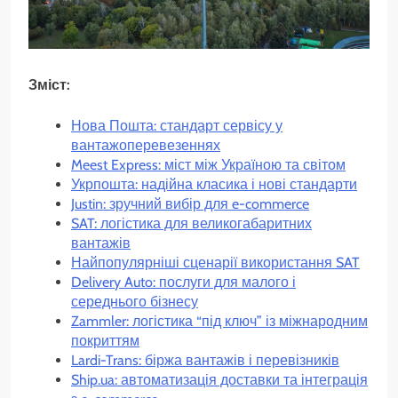
Зміст:
Нова Пошта: стандарт сервісу у
вантажоперевезеннях
Meest Express: міст між Україною та світом
Укрпошта: надійна класика і нові стандарти
Justin: зручний вибір для e-commerce
SAT: логістика для великогабаритних
вантажів
Найпопулярніші сценарії використання SAT
Delivery Auto: послуги для малого і
середнього бізнесу
Zammler: логістика “під ключ” із міжнародним
покриттям
Lardi-Trans: біржа вантажів і перевізників
Ship.ua: автоматизація доставки та інтеграція