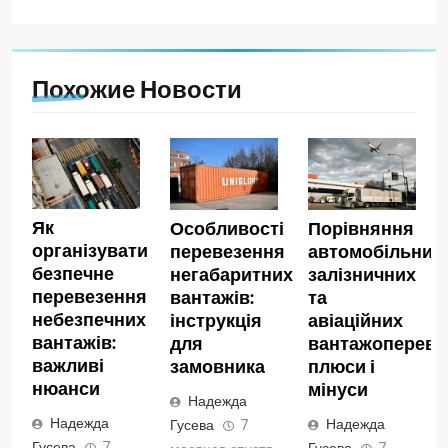
Похожие Новости
Як
Особливості
Порівняння
організувати
перевезення
автомобільних,
безпечне
негабаритних
залізничних
перевезення
вантажів:
та
небезпечних
інструкція
авіаційних
вантажів:
для
вантажопереве
важливі
замовника
плюси і
нюанси
мінуси
Надежда
Надежда
Надежда
Гусева
7
Гусева
7
Гусева
7