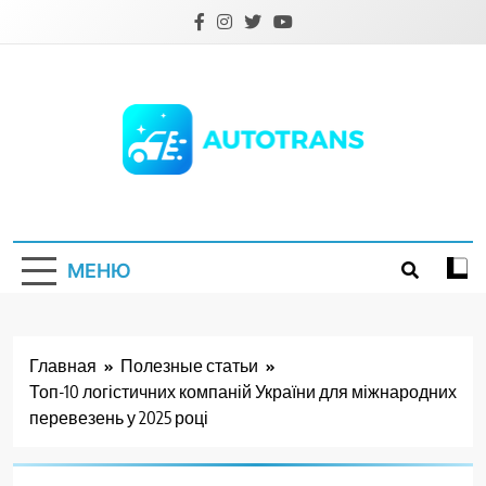
Перейти
к
содержимому
Autotrans.com.ua
МЕНЮ
Главная
Полезные статьи
Топ-10 логістичних компаній України для міжнародних
перевезень у 2025 році