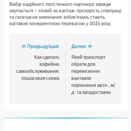
Вибір надійного логістичного партнера завжди
окупається – спокій за вантаж, прозорість співпраці
та своєчасне виконання зобов’язань стають
вагомою конкурентною перевагою у 2025 році.
Навигация
Предыдущая:
Далее:
по
Как сделать
Який транспорт
кофейню
обрати для
записям
самообслуживания:
перевезення
пошаговая схема
вантажів:
порівняння авто-, ж/
д- та авіадоставки