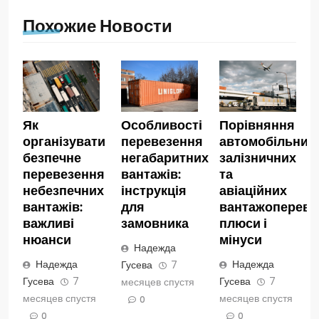
Похожие Новости
Як
Особливості
Порівняння
організувати
перевезення
автомобільних,
безпечне
негабаритних
залізничних
перевезення
вантажів:
та
небезпечних
інструкція
авіаційних
вантажів:
для
вантажопереве
важливі
замовника
плюси і
нюанси
мінуси
Надежда
Надежда
Надежда
Гусева
7
Гусева
7
Гусева
7
месяцев спустя
месяцев спустя
месяцев спустя
0
0
0