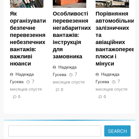
Як
Особливості
Порівняння
організувати
перевезення
автомобільних,
безпечне
негабаритних
залізничних
перевезення
вантажів:
та
небезпечних
інструкція
авіаційних
вантажів:
для
вантажопереве
важливі
замовника
плюси і
нюанси
мінуси
Надежда
Надежда
Надежда
Гусева
7
Гусева
7
Гусева
7
месяцев спустя
месяцев спустя
месяцев спустя
0
0
0
Search
SEARCH