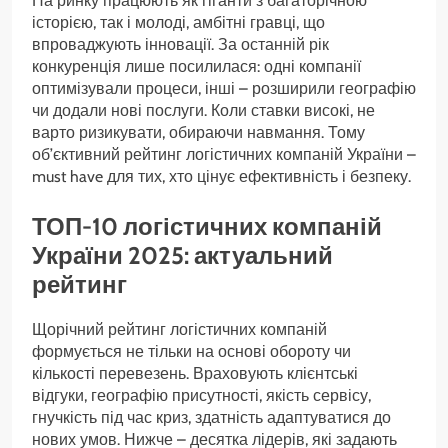
На ринку працюють як гіганти з багаторічною
історією, так і молоді, амбітні гравці, що
впроваджують інновації. За останній рік
конкуренція лише посилилася: одні компанії
оптимізували процеси, інші – розширили географію
чи додали нові послуги. Коли ставки високі, не
варто ризикувати, обираючи навмання. Тому
об’єктивний рейтинг логістичних компаній України –
must have для тих, хто цінує ефективність і безпеку.
ТОП-10 логістичних компаній
України 2025: актуальний
рейтинг
Щорічний рейтинг логістичних компаній
формується не тільки на основі обороту чи
кількості перевезень. Враховують клієнтські
відгуки, географію присутності, якість сервісу,
гнучкість під час криз, здатність адаптуватися до
нових умов. Нижче – десятка лідерів, які задають