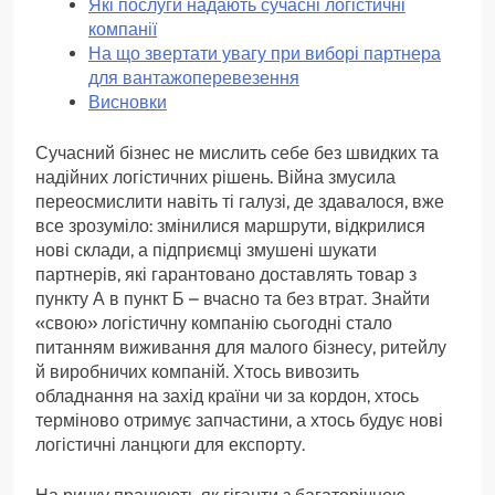
Які послуги надають сучасні логістичні
компанії
На що звертати увагу при виборі партнера
для вантажоперевезення
Висновки
Сучасний бізнес не мислить себе без швидких та
надійних логістичних рішень. Війна змусила
переосмислити навіть ті галузі, де здавалося, вже
все зрозуміло: змінилися маршрути, відкрилися
нові склади, а підприємці змушені шукати
партнерів, які гарантовано доставлять товар з
пункту А в пункт Б – вчасно та без втрат. Знайти
«свою» логістичну компанію сьогодні стало
питанням виживання для малого бізнесу, ритейлу
й виробничих компаній. Хтось вивозить
обладнання на захід країни чи за кордон, хтось
терміново отримує запчастини, а хтось будує нові
логістичні ланцюги для експорту.