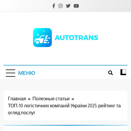
Перейти
к
содержимому
Autotrans.com.ua
МЕНЮ
Главная
Полезные статьи
ТОП-10 логістичних компаній України 2025: рейтинг та
огляд послуг