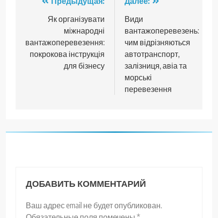
Навигация
Предыдущая:
Далее:
по
Як організувати
Види
міжнародні
вантажоперевезень:
записям
вантажоперевезення:
чим відрізняються
покрокова інструкція
автотранспорт,
для бізнесу
залізниця, авіа та
морські
перевезення
ДОБАВИТЬ КОММЕНТАРИЙ
Ваш адрес email не будет опубликован.
Обязательные поля помечены
*