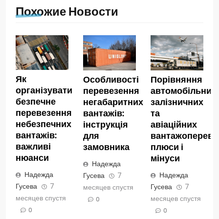
Похожие Новости
Як
Особливості
Порівняння
організувати
перевезення
автомобільних,
безпечне
негабаритних
залізничних
перевезення
вантажів:
та
небезпечних
інструкція
авіаційних
вантажів:
для
вантажопереве
важливі
замовника
плюси і
нюанси
мінуси
Надежда
Надежда
Надежда
Гусева
7
Гусева
7
Гусева
7
месяцев спустя
месяцев спустя
месяцев спустя
0
0
0