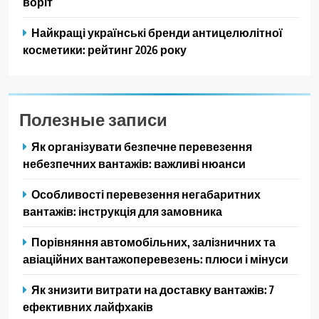
воріт
Найкращі українські бренди антицелюлітної
косметики: рейтинг 2026 року
Полезные записи
Як організувати безпечне перевезення
небезпечних вантажів: важливі нюанси
Особливості перевезення негабаритних
вантажів: інструкція для замовника
Порівняння автомобільних, залізничних та
авіаційних вантажоперевезень: плюси і мінуси
Як знизити витрати на доставку вантажів: 7
ефективних лайфхаків