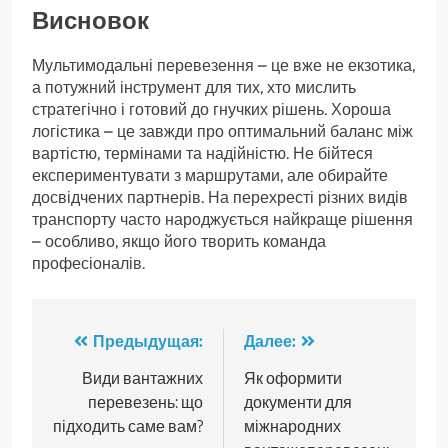
Висновок
Мультимодальні перевезення – це вже не екзотика,
а потужний інструмент для тих, хто мислить
стратегічно і готовий до гнучких рішень. Хороша
логістика – це завжди про оптимальний баланс між
вартістю, термінами та надійністю. Не бійтеся
експериментувати з маршрутами, але обирайте
досвідчених партнерів. На перехресті різних видів
транспорту часто народжується найкраще рішення
– особливо, якщо його творить команда
професіоналів.
Навигация
Предыдущая:
Далее:
по
Види вантажних
Як оформити
перевезень: що
документи для
записям
підходить саме вам?
міжнародних