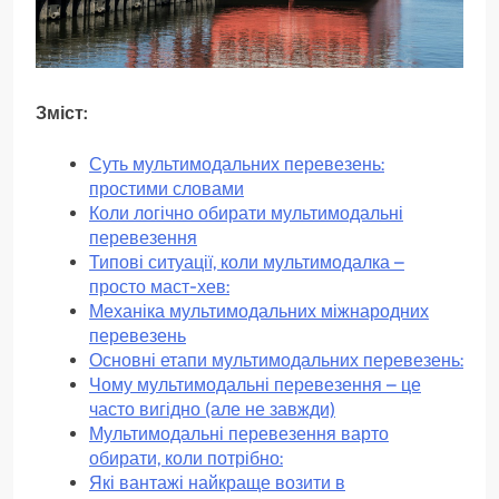
Зміст:
Суть мультимодальних перевезень:
простими словами
Коли логічно обирати мультимодальні
перевезення
Типові ситуації, коли мультимодалка –
просто маст-хев:
Механіка мультимодальних міжнародних
перевезень
Основні етапи мультимодальних перевезень:
Чому мультимодальні перевезення – це
часто вигідно (але не завжди)
Мультимодальні перевезення варто
обирати, коли потрібно:
Які вантажі найкраще возити в