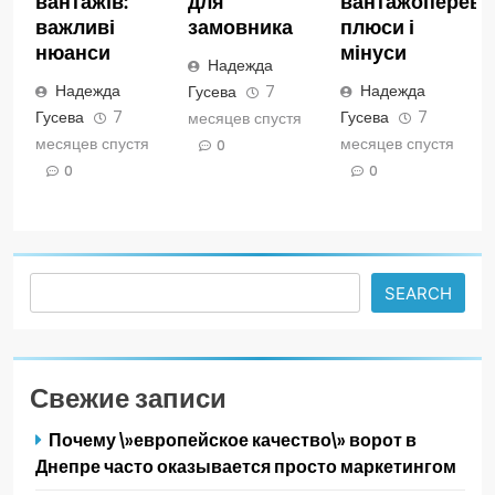
вантажів:
для
вантажопереве
важливі
замовника
плюси і
нюанси
мінуси
Надежда
Надежда
Надежда
Гусева
7
Гусева
7
Гусева
7
месяцев спустя
месяцев спустя
месяцев спустя
0
0
0
Search
SEARCH
Свежие записи
Почему \»европейское качество\» ворот в
Днепре часто оказывается просто маркетингом