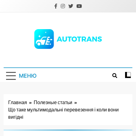
Перейти
к
содержимому
Autotrans.com.ua
МЕНЮ
Главная
Полезные статьи
Що таке мультимодальні перевезення і коли вони
вигідні