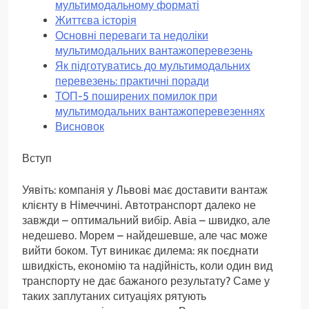
мультимодальному форматі
Життєва історія
Основні переваги та недоліки
мультимодальних вантажоперевезень
Як підготуватись до мультимодальних
перевезень: практичні поради
ТОП-5 поширених помилок при
мультимодальних вантажоперевезеннях
Висновок
Вступ
Уявіть: компанія у Львові має доставити вантаж
клієнту в Німеччині. Автотранспорт далеко не
завжди – оптимальний вибір. Авіа – швидко, але
недешево. Морем – найдешевше, але час може
вийти боком. Тут виникає дилема: як поєднати
швидкість, економію та надійність, коли один вид
транспорту не дає бажаного результату? Саме у
таких заплутаних ситуаціях рятують