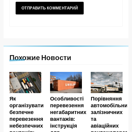
Похожие Новости
Як
Особливості
Порівняння
організувати
перевезення
автомобільних,
безпечне
негабаритних
залізничних
перевезення
вантажів:
та
небезпечних
інструкція
авіаційних