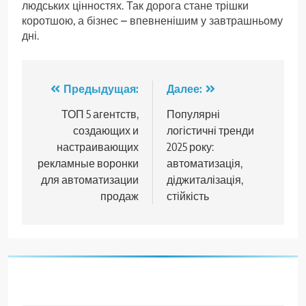
людських цінностях. Так дорога стане трішки
коротшою, а бізнес – впевненішим у завтрашньому
дні.
Навигация
Предыдущая:
Далее:
по
ТОП 5 агентств,
Популярні
создающих и
логістичні тренди
записям
настраивающих
2025 року:
рекламные воронки
автоматизація,
для автоматизации
діджиталізація,
продаж
стійкість