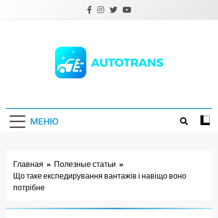
Перейти
к
содержимому
Autotrans.com.ua
МЕНЮ
Главная
Полезные статьи
Що таке експедирування вантажів і навіщо воно
потрібне