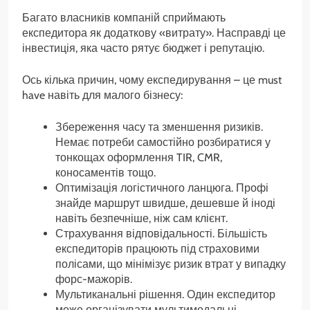
Багато власників компаній сприймають
експедитора як додаткову «витрату». Насправді це
інвестиція, яка часто рятує бюджет і репутацію.
Ось кілька причин, чому експедирування – це must
have навіть для малого бізнесу:
Збереження часу та зменшення ризиків.
Немає потреби самостійно розбиратися у
тонкощах оформлення TIR, CMR,
коносаментів тощо.
Оптимізація логістичного ланцюга. Профі
знайде маршрут швидше, дешевше й іноді
навіть безпечніше, ніж сам клієнт.
Страхування відповідальності. Більшість
експедиторів працюють під страховими
полісами, що мінімізує ризик втрат у випадку
форс-мажорів.
Мультиканальні рішення. Один експедитор
може організувати мультимодальні