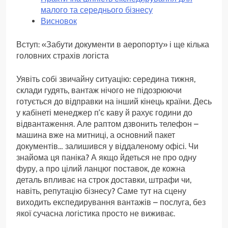
малого та середнього бізнесу
Висновок
Вступ: «Забути документи в аеропорту» і ще кілька
головних страхів логіста
Уявіть собі звичайну ситуацію: середина тижня,
склади гудять, вантаж нічого не підозрюючи
готується до відправки на інший кінець країни. Десь
у кабінеті менеджер п’є каву й рахує години до
відвантаження. Але раптом дзвонить телефон –
машина вже на митниці, а основний пакет
документів… залишився у віддаленому офісі. Чи
знайома ця паніка? А якщо йдеться не про одну
фуру, а про цілий ланцюг поставок, де кожна
деталь впливає на строк доставки, штрафи чи,
навіть, репутацію бізнесу? Саме тут на сцену
виходить експедирування вантажів – послуга, без
якої сучасна логістика просто не виживає.