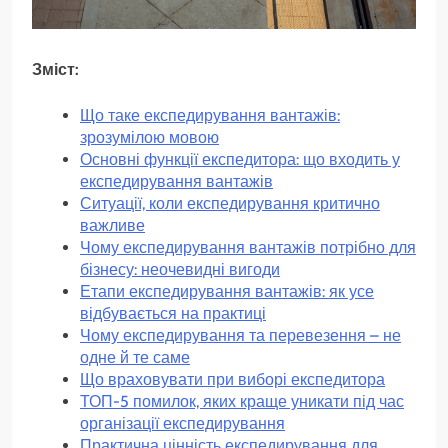
Зміст:
Що таке експедирування вантажів:
зрозумілою мовою
Основні функції експедитора: що входить у
експедирування вантажів
Ситуації, коли експедирування критично
важливе
Чому експедирування вантажів потрібно для
бізнесу: неочевидні вигоди
Етапи експедирування вантажів: як усе
відбувається на практиці
Чому експедирування та перевезення – не
одне й те саме
Що враховувати при виборі експедитора
ТОП-5 помилок, яких краще уникати під час
організації експедирування
Практична цінність експедирування для