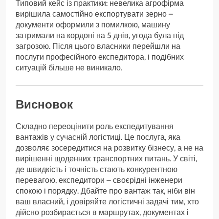
Типовий кейс із практики: невелика агрофірма
вирішила самостійно експортувати зерно –
документи оформили з помилкою, машину
затримали на кордоні на 5 днів, угода була під
загрозою. Після цього власники перейшли на
послуги професійного експедитора, і подібних
ситуацій більше не виникало.
Висновок
Складно переоцінити роль експедитування
вантажів у сучасній логістиці. Це послуга, яка
дозволяє зосередитися на розвитку бізнесу, а не на
вирішенні щоденних транспортних питань. У світі,
де швидкість і точність стають конкурентною
перевагою, експедитори – своєрідні інженери
спокою і порядку. Дбайте про вантаж так, ніби він
ваш власний, і довіряйте логістичні задачі тим, хто
дійсно розбирається в маршрутах, документах і