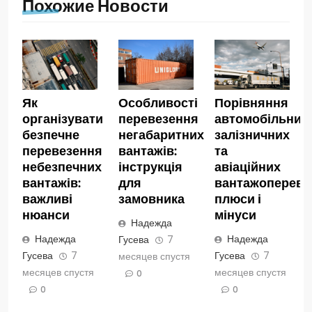
Похожие Новости
Як
Особливості
Порівняння
організувати
перевезення
автомобільних,
безпечне
негабаритних
залізничних
перевезення
вантажів:
та
небезпечних
інструкція
авіаційних
вантажів:
для
вантажопереве
важливі
замовника
плюси і
нюанси
мінуси
Надежда
Надежда
Надежда
Гусева
7
Гусева
7
Гусева
7
месяцев спустя
месяцев спустя
месяцев спустя
0
0
0