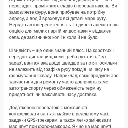
пересадок, проміжних складів і перевантажень. Ви
замовляєте фуру, вона прибуває на потрібну
адресу, а водій враховує всі деталі маршруту.
Нерідко автоперевезення стає єдиною адекватною
опцією для малих партій чи доставки у віддалені
села, де залізничної колії ніколи й не було.
Швидкість – ще один значний плюс. На коротких і
середніх дистанціях, коли треба рухатись “тут і
зараз”, вантажівка доїде швидше за потяг, оскільки
не залежить від графіка руху поїздів чи часу на
формування складу. Наприклад, свіжі продукти або
запчастини для ремонту часто довіряють саме
автотранспорту через обмеженість терміну
придатності чи важливість часу доставки.
Додатковою перевагою є можливість
контролювати вантаж майже в реальному часі,
завдяки GPS-трекерам, а також легко змінювати
маршрут при форс-мажорах. Якщо на маршруті