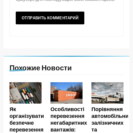
Похожие Новости
Як
Особливості
Порівняння
організувати
перевезення
автомобільних,
безпечне
негабаритних
залізничних
перевезення
вантажів:
та