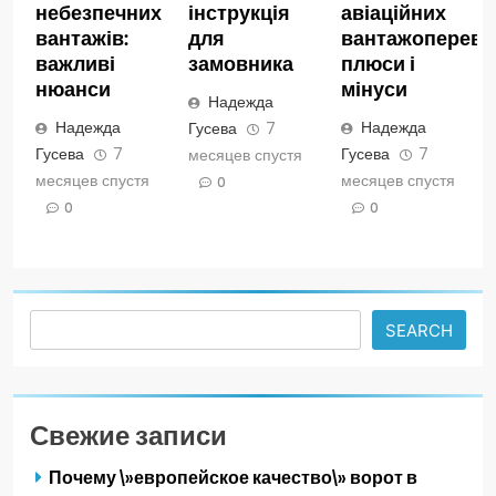
небезпечних
інструкція
авіаційних
вантажів:
для
вантажопереве
важливі
замовника
плюси і
нюанси
мінуси
Надежда
Надежда
Надежда
Гусева
7
Гусева
7
Гусева
7
месяцев спустя
месяцев спустя
месяцев спустя
0
0
0
Search
SEARCH
Свежие записи
Почему \»европейское качество\» ворот в