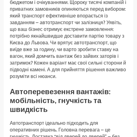
бюджетом і очікуваннями. Щороку тисячі компаній і
приватних замовників опиняються перед вибором:
який транспорт ефективніше впорається із
завданням – автотранспорт чи залізниця? Уявіть,
що ваш бізнес отримує екстрене замовлення:
потрібно якнайшвидше доставити партію товару з
Києва до Львова. Чи врятує автотранспорт, що
виїде вже за годину, чи варто зробити ставку на
вагон, який домчить вантаж без зайвих заторів і
затримок? Кожен варіант має свої сильні сторони й
підводні камені. А для прийняття рішення важливо
розуміти всі нюанси.
Автоперевезення вантажів:
мобільність, гнучкість та
швидкість
Автотранспорт ідеально підходить для
оперативних рішень. Головна перевага – це
гнучкість. Доставка “від дверей до дверей” – без