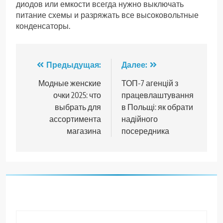
диодов или емкости всегда нужно выключать
питание схемы и разряжать все высоковольтные
конденсаторы.
Навигация
Предыдущая:
Далее:
по
Модные женские
ТОП-7 агенцій з
очки 2025: что
працевлаштування
записям
выбрать для
в Польщі: як обрати
ассортимента
надійного
магазина​
посередника