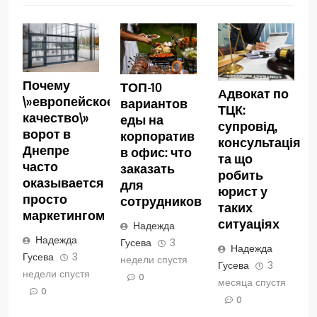
Почему
ТОП-10
Адвокат по
\»европейское
вариантов
ТЦК:
качество\»
еды на
супровід,
ворот в
корпоратив
консультація
Днепре
в офис: что
та що
часто
заказать
робить
оказывается
для
юрист у
просто
сотрудников
таких
маркетингом
ситуаціях
Надежда
Надежда
Гусева
3
Надежда
Гусева
3
недели спустя
Гусева
3
недели спустя
0
месяца спустя
0
0