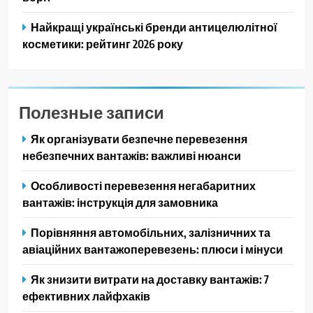
Найкращі українські бренди антицелюлітної
косметики: рейтинг 2026 року
Полезные записи
Як організувати безпечне перевезення
небезпечних вантажів: важливі нюанси
Особливості перевезення негабаритних
вантажів: інструкція для замовника
Порівняння автомобільних, залізничних та
авіаційних вантажоперевезень: плюси і мінуси
Як знизити витрати на доставку вантажів: 7
ефективних лайфхаків