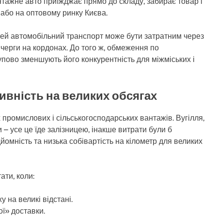
нтажне авто приїжджає прямо до складу, забирає товар і
 або на оптовому ринку Києва.
аней автомобільний транспорт може бути затратним через
и черги на кордонах. До того ж, обмеження по
упово зменшують його конкурентність для міжміських і
ивність на великих обсягах
промислових і сільськогосподарських вантажів. Вугілля,
 – усе це їде залізницею, інакше витрати були б
омність та низька собівартість на кілометр для великих
ати, коли:
 на великі відстані.
ї» доставки.