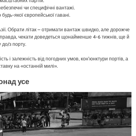
 масштабних партій.
ебезпечні чи специфічні вантажі.
 будь-якої європейської гавані.
 Азії. Обрати літак – отримати вантаж швидко, але дорожче
в, правда, чекати доведеться щонайменше 4-6 тижнів, ще й
 до/з порту.
ть і залежність від погодних умов, кон’юнктури портів, а
тавку на «останній милі».
онад усе