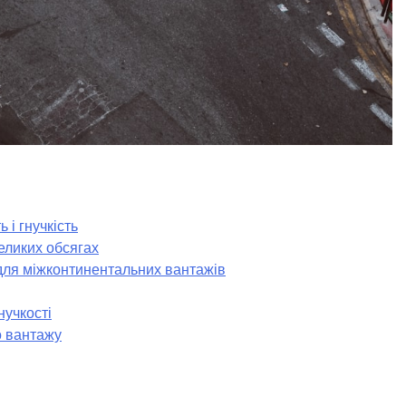
 і гнучкість
еликих обсягах
для міжконтинентальних вантажів
нучкості
о вантажу