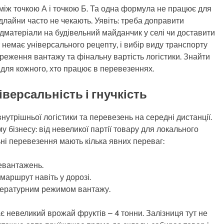
між точкою А і точкою Б. Та одна формула не працює для
едлайни часто не чекають. Уявіть: треба доправити
будматеріали на будівельний майданчик у селі чи доставити
 немає універсального рецепту, і вибір виду транспорту
ереження вантажу та фінальну вартість логістики. Знайти
для кожного, хто працює в перевезеннях.
версальність і гнучкість
утрішньої логістики та перевезень на середні дистанції.
у бізнесу: від невеликої партії товару для локального
ні перевезення мають кілька явних переваг:
евантажень.
маршрут навіть у дорозі.
мпературним режимом вантажу.
є невеликий врожай фруктів – 4 тонни. Залізниця тут не