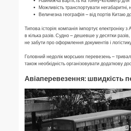
Найнижча вартість на тонну-кілометр для
Можливість транспортувати негабаритні, н
Величезна географія – від портів Китаю до
Типова історія: компанія імпортує електроніку з
в кілька разів. Судно – дешевше у десятки разі
не забути про оформлення документів і логістику
Головний недолік морських перевезень – триваліс
також необхідність організовувати додаткову дос
Авіаперевезення: швидкість п