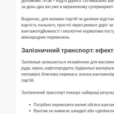
допоможе, літак – надто дорого. Оптимально: ва
за день-два він уже в мережевому супермаркеті
Водночас, для великих партій чи далеких відст
вартість пального, простої через ремонт доріг ч
вантажопідйомності і екологічні нормативи пост
міжнародних перевезень.
Залізничний транспорт: ефект
Залізниця залишається незамінною для масових 
руда, зерно, нафтопродукти, будівельні матеріали
непомірні. Ключова перевага: значна вантажопідй
партій.
Залізничний транспорт показує найкращі результ
Потрібно перевозити великі обсяги вантажу
Вантаж не вимагає швидкої або «делікатно