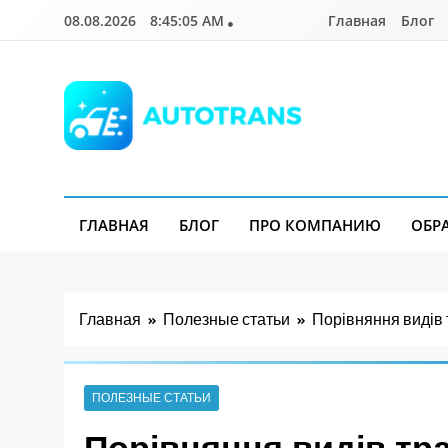
Перейти
08.08.2026
8:45:06 AM
Главная
Блог
к
содержимому
Autotrans.com.ua
ГЛАВНАЯ
БЛОГ
ПРО КОМПАНИЮ
ОБР
Главная
Полезные статьи
Порівняння видів 
ПОЛЕЗНЫЕ СТАТЬИ
Порівняння видів тр