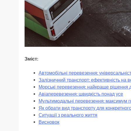
Зміст:
Автомобільні перевезення: універсальність
Залізничний транспорт: ефективність на в
Морські перевезення: найкраще рішення 
Авіаперевезення: швидкість понад усе
Мультимодальні перевезення: максимум г
Як обрати вид транспорту для конкретног
Ситуації з реального життя
Висновок