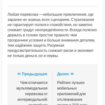
Любая перевозка — небольшое приключение, где
заранее не знаешь всех сценариев. Страхование
не гарантирует полного спокойствия, но заметно
снижает градус неопределённости. Всегда полезно
держать в голове простое правило: чем
прозрачнее условия и больше внимания деталям,
тем надёжнее защита. Разумная
предусмотрительность снижает риски и экономит
не только деньги, но и нервы.
Навигация
Предыдущая:
Далее:
по
Чем отличается
Рейтинг лучших
мультимодальная
мобильных
записям
перевозка от
приложений для
интермодальной:
отслеживания
подробное
грузов в 2025 году