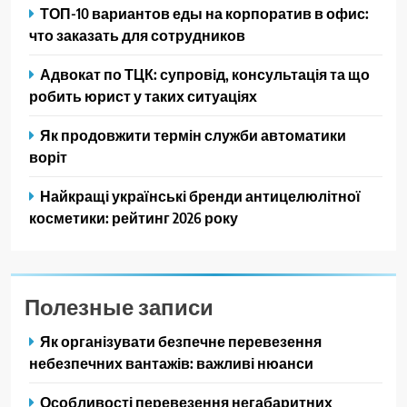
ТОП-10 вариантов еды на корпоратив в офис:
что заказать для сотрудников
Адвокат по ТЦК: супровід, консультація та що
робить юрист у таких ситуаціях
Як продовжити термін служби автоматики
воріт
Найкращі українські бренди антицелюлітної
косметики: рейтинг 2026 року
Полезные записи
Як організувати безпечне перевезення
небезпечних вантажів: важливі нюанси
Особливості перевезення негабаритних