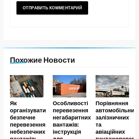
Похожие Новости
Як
Особливості
Порівняння
організувати
перевезення
автомобільних,
безпечне
негабаритних
залізничних
перевезення
вантажів:
та
небезпечних
інструкція
авіаційних
вантажів:
для
вантажопереве