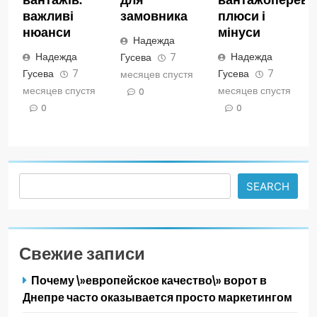
важливі
замовника
плюси і
нюанси
мінуси
Надежда
Надежда
Надежда
Гусева
7
Гусева
7
Гусева
7
месяцев спустя
месяцев спустя
месяцев спустя
0
0
0
Search
SEARCH
Свежие записи
Почему \»европейское качество\» ворот в
Днепре часто оказывается просто маркетингом