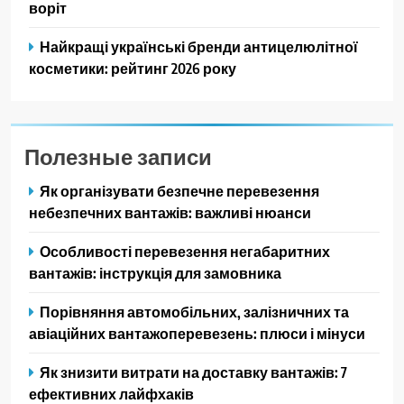
воріт
Найкращі українські бренди антицелюлітної
косметики: рейтинг 2026 року
Полезные записи
Як організувати безпечне перевезення
небезпечних вантажів: важливі нюанси
Особливості перевезення негабаритних
вантажів: інструкція для замовника
Порівняння автомобільних, залізничних та
авіаційних вантажоперевезень: плюси і мінуси
Як знизити витрати на доставку вантажів: 7
ефективних лайфхаків