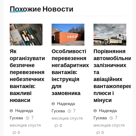
Похожие Новости
Як
Особливості
Порівняння
організувати
перевезення
автомобільних,
безпечне
негабаритних
залізничних
перевезення
вантажів:
та
небезпечних
інструкція
авіаційних
вантажів:
для
вантажопереве
важливі
замовника
плюси і
нюанси
мінуси
Надежда
Надежда
Надежда
Гусева
7
Гусева
7
Гусева
7
месяцев спустя
месяцев спустя
месяцев спустя
0
0
0