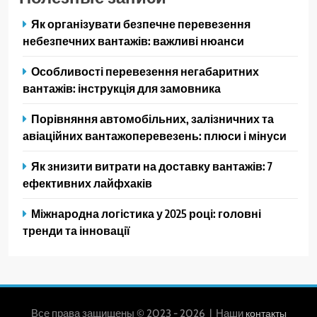
Як організувати безпечне перевезення
небезпечних вантажів: важливі нюанси
Особливості перевезення негабаритних
вантажів: інструкція для замовника
Порівняння автомобільних, залізничних та
авіаційних вантажоперевезень: плюси і мінуси
Як знизити витрати на доставку вантажів: 7
ефективних лайфхаків
Міжнародна логістика у 2025 році: головні
тренди та інновації
Все права защищены © 2023 - 2026 | Наши
контакты