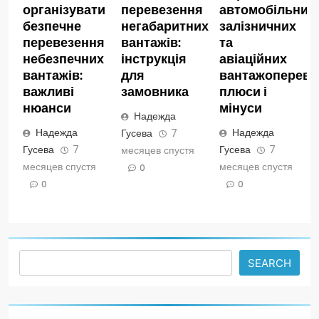
організувати
перевезення
автомобільних,
безпечне
негабаритних
залізничних
перевезення
вантажів:
та
небезпечних
інструкція
авіаційних
вантажів:
для
вантажопереве
важливі
замовника
плюси і
нюанси
мінуси
Надежда
Надежда
Надежда
Гусева
7
Гусева
7
Гусева
7
месяцев спустя
месяцев спустя
месяцев спустя
0
0
0
Search
SEARCH