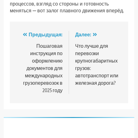
процессов, взгляд со стороны и готовность
меняться — вот залог плавного движения вперёд.
Навигация
Предыдущая:
Далее:
по
Пошаговая
Что лучше для
инструкция по
перевозки
записям
оформлению
крупногабаритных
документов для
грузов:
международных
автотранспорт или
грузоперевозок в
железная дорога?
2025 году