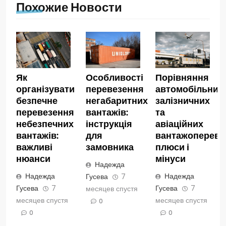
Похожие Новости
Як
Особливості
Порівняння
організувати
перевезення
автомобільних,
безпечне
негабаритних
залізничних
перевезення
вантажів:
та
небезпечних
інструкція
авіаційних
вантажів:
для
вантажопереве
важливі
замовника
плюси і
нюанси
мінуси
Надежда
Надежда
Надежда
Гусева
7
Гусева
7
Гусева
7
месяцев спустя
месяцев спустя
месяцев спустя
0
0
0