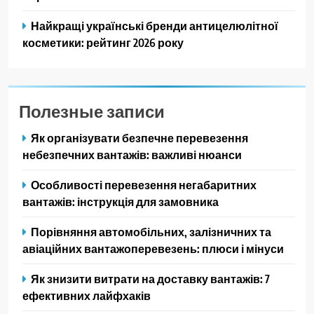
Найкращі українські бренди антицелюлітної
косметики: рейтинг 2026 року
Полезные записи
Як організувати безпечне перевезення
небезпечних вантажів: важливі нюанси
Особливості перевезення негабаритних
вантажів: інструкція для замовника
Порівняння автомобільних, залізничних та
авіаційних вантажоперевезень: плюси і мінуси
Як знизити витрати на доставку вантажів: 7
ефективних лайфхаків