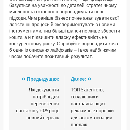
базується на уважності до деталей, стратегічному
мисленні та готовності впроваджувати нові
підходи. Чим раніше бізнес почне аналізувати свої
логістичні процеси й експериментувати з новими
інструментами, тим більші шанси не лише зберегти
кошти, а й підвищити власну ефективність на
конкурентному ринку. Спробуйте впровадити хоча
б один із описаних лайфхаків – і вже найближчим
часом побачите позитивний результат.
Навигация
Предыдущая:
Далее:
по
Які документи
ТОП 5 агентств,
потрібні для
создающих и
записям
перевезення
настраивающих
вантажів у 2025 році:
рекламные воронки
повний перелік
для автоматизации
продаж