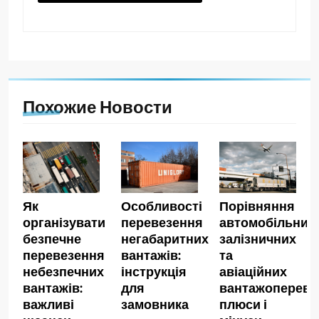
Похожие Новости
Як
Особливості
Порівняння
організувати
перевезення
автомобільних,
безпечне
негабаритних
залізничних
перевезення
вантажів:
та
небезпечних
інструкція
авіаційних
вантажів:
для
вантажопереве
важливі
замовника
плюси і