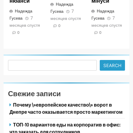
нюанси
мінуси
Надежда
Надежда
Надежда
Гусева
7
Гусева
7
Гусева
7
месяцев спустя
месяцев спустя
месяцев спустя
0
0
0
Search
SEARCH
Свежие записи
Почему \»европейское качество\» ворот в
Днепре часто оказывается просто маркетингом
ТОП-10 вариантов еды на корпоратив в офис:
что заказать для сотрудников