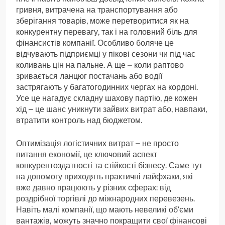
гривня, витрачена на транспортування або
зберігання товарів, може перетворитися як на
конкурентну перевагу, так і на головний біль для
фінансистів компанії. Особливо боляче це
відчувають підприємці у пікові сезони чи під час
коливань цін на пальне. А ще – коли раптово
зривається ланцюг постачань або водії
застрягають у багатогодинних чергах на кордоні.
Усе це нагадує складну шахову партію, де кожен
хід – це шанс уникнути зайвих витрат або, навпаки,
втратити контроль над бюджетом.
Оптимізація логістичних витрат – не просто
питання економії, це ключовий аспект
конкурентоздатності та стійкості бізнесу. Саме тут
на допомогу приходять практичні лайфхаки, які
вже давно працюють у різних сферах: від
роздрібної торгівлі до міжнародних перевезень.
Навіть малі компанії, що мають невеликі об’єми
вантажів, можуть значно покращити свої фінансові