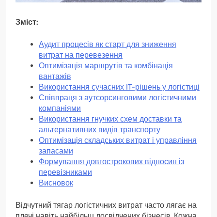
Зміст:
Аудит процесів як старт для зниження
витрат на перевезення
Оптимізація маршрутів та комбінація
вантажів
Використання сучасних IT-рішень у логістиці
Співпраця з аутсорсинговими логістичними
компаніями
Використання гнучких схем доставки та
альтернативних видів транспорту
Оптимізація складських витрат і управління
запасами
Формування довгострокових відносин із
перевізниками
Висновок
Відчутний тягар логістичних витрат часто лягає на
плечі навіть найбільш досвідчених бізнесів. Кожна