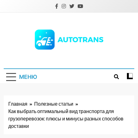
Перейти
к
содержимому
Autotrans.com.ua
МЕНЮ
Главная
Полезные статьи
Как выбрать оптимальный вид транспорта для
грузоперевозок: плюсы и минусы разных способов
доставки