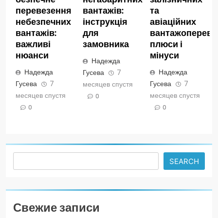
перевезення
вантажів:
та
небезпечних
інструкція
авіаційних
вантажів:
для
вантажопереве
важливі
замовника
плюси і
нюанси
мінуси
Надежда
Надежда
Надежда
Гусева
7
Гусева
7
Гусева
7
месяцев спустя
месяцев спустя
месяцев спустя
0
0
0
Search
SEARCH
Свежие записи