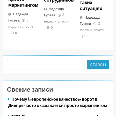
таких
маркетингом
ситуаціях
Надежда
Надежда
Гусева
3
Надежда
Гусева
3
недели спустя
Гусева
3
недели спустя
0
месяца спустя
0
0
Search
SEARCH
Свежие записи
Почему \»европейское качество\» ворот в
Днепре часто оказывается просто маркетингом