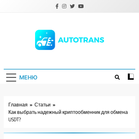
Перейти
к
содержимому
Autotrans.com.ua
МЕНЮ
Главная
Статьи
Как выбрать надежный криптообменник для обмена
USDT?