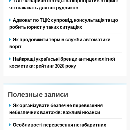
ТОП-10 вариантов еды на корпоратив в офис:
что заказать для сотрудников
Адвокат по ТЦК: супровід, консультація та що
робить юрист у таких ситуаціях
Як продовжити термін служби автоматики
воріт
Найкращі українські бренди антицелюлітної
косметики: рейтинг 2026 року
Полезные записи
Як організувати безпечне перевезення
небезпечних вантажів: важливі нюанси
Особливості перевезення негабаритних