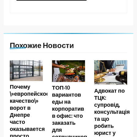
Похожие Новости
Почему
ТОП-10
Адвокат по
\»европейское
вариантов
ТЦК:
качество\»
еды на
супровід,
ворот в
корпоратив
консультація
Днепре
в офис: что
та що
часто
заказать
робить
оказывается
для
юрист у
просто
сотрудников