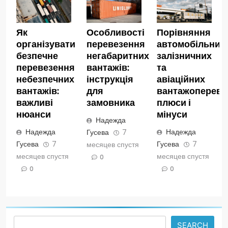
Як
Особливості
Порівняння
організувати
перевезення
автомобільних,
безпечне
негабаритних
залізничних
перевезення
вантажів:
та
небезпечних
інструкція
авіаційних
вантажів:
для
вантажопереве
важливі
замовника
плюси і
нюанси
мінуси
Надежда
Надежда
Надежда
Гусева
7
Гусева
7
Гусева
7
месяцев спустя
месяцев спустя
месяцев спустя
0
0
0
Search
SEARCH