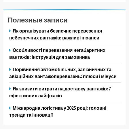
Полезные записи
Як організувати безпечне перевезення
небезпечних вантажів: важливі нюанси
Особливості перевезення негабаритних
вантажів: інструкція для замовника
Порівняння автомобільних, залізничних та
авіаційних вантажоперевезень: плюси і мінуси
Як знизити витрати на доставку вантажів: 7
ефективних лайфхаків
Міжнародна логістика у 2025 році: головні
тренди та інновації