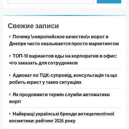
Свежие записи
Почему \»европейское качество\» ворот в
Днепре часто оказывается просто маркетингом
ТОП-10 вариантов еды на корпоратив в офис:
что заказать для сотрудников
Адвокат по ТЦК: супровід, консультація та що
робить юрист у таких ситуаціях
Як продовжити термін служби автоматики
воріт
Найкращі українські бренди антицелюлітної
косметики: рейтинг 2026 року