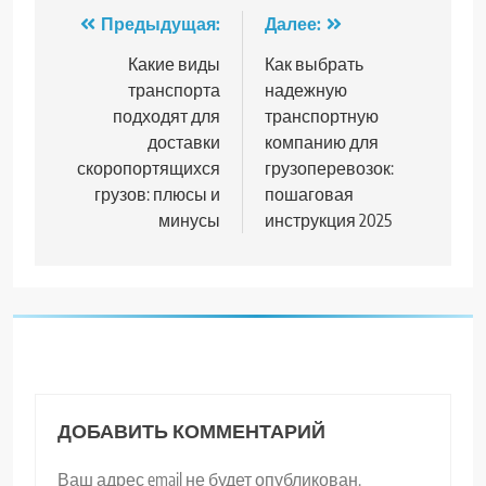
Навигация
Предыдущая:
Далее:
по
Какие виды
Как выбрать
транспорта
надежную
записям
подходят для
транспортную
доставки
компанию для
скоропортящихся
грузоперевозок:
грузов: плюсы и
пошаговая
минусы
инструкция 2025
ДОБАВИТЬ КОММЕНТАРИЙ
Ваш адрес email не будет опубликован.