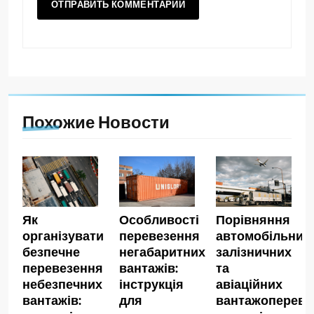
Похожие Новости
Як
Особливості
Порівняння
організувати
перевезення
автомобільних,
безпечне
негабаритних
залізничних
перевезення
вантажів:
та
небезпечних
інструкція
авіаційних
вантажів:
для
вантажопереве