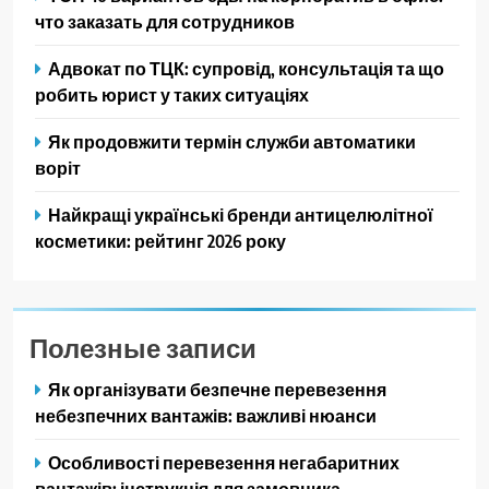
что заказать для сотрудников
Адвокат по ТЦК: супровід, консультація та що
робить юрист у таких ситуаціях
Як продовжити термін служби автоматики
воріт
Найкращі українські бренди антицелюлітної
косметики: рейтинг 2026 року
Полезные записи
Як організувати безпечне перевезення
небезпечних вантажів: важливі нюанси
Особливості перевезення негабаритних
вантажів: інструкція для замовника