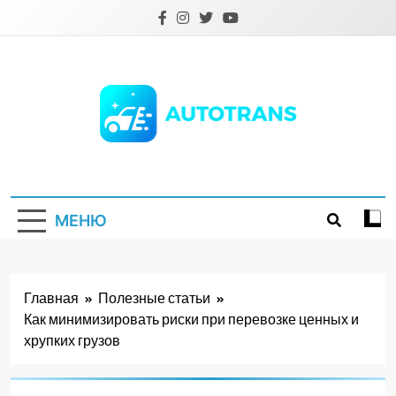
Перейти
к
содержимому
Autotrans.com.ua
МЕНЮ
Главная
Полезные статьи
Как минимизировать риски при перевозке ценных и
хрупких грузов