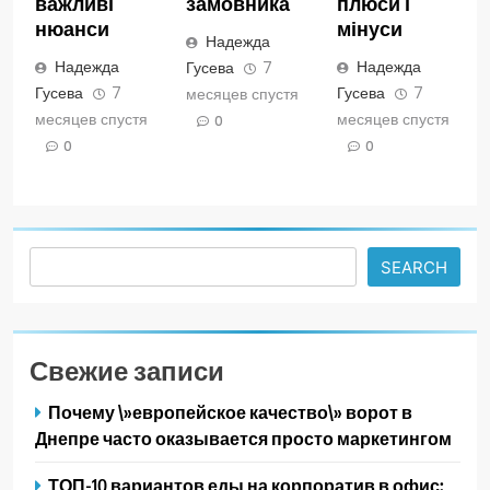
важливі
замовника
плюси і
нюанси
мінуси
Надежда
Надежда
Надежда
Гусева
7
Гусева
7
Гусева
7
месяцев спустя
месяцев спустя
месяцев спустя
0
0
0
Search
SEARCH
Свежие записи
Почему \»европейское качество\» ворот в
Днепре часто оказывается просто маркетингом
ТОП-10 вариантов еды на корпоратив в офис: