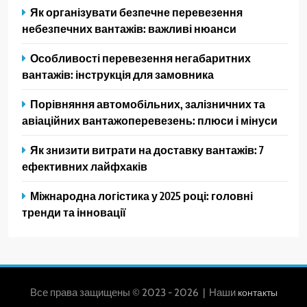
Як організувати безпечне перевезення
небезпечних вантажів: важливі нюанси
Особливості перевезення негабаритних
вантажів: інструкція для замовника
Порівняння автомобільних, залізничних та
авіаційних вантажоперевезень: плюси і мінуси
Як знизити витрати на доставку вантажів: 7
ефективних лайфхаків
Міжнародна логістика у 2025 році: головні
тренди та інновації
Все права защищены © 2023 - 2026 | Наши
контакты