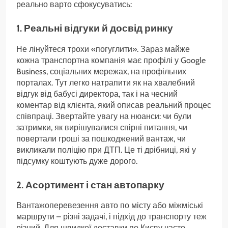
реально варто сфокусуватись:
1. Реальні відгуки й досвід ринку
Не лінуйтеся трохи «погуглити». Зараз майже
кожна транспортна компанія має профілі у Google
Business, соціальних мережах, на профільних
порталах. Тут легко натрапити як на хвалебний
відгук від бабусі директора, так і на чесний
коментар від клієнта, який описав реальний процес
співпраці. Звертайте увагу на нюанси: чи були
затримки, як вирішувалися спірні питання, чи
повертали гроші за пошкоджений вантаж, чи
викликали поліцію при ДТП. Це ті дрібниці, які у
підсумку коштують дуже дорого.
2. Асортимент і стан автопарку
Вантажоперевезення авто по місту або міжміські
маршрути – різні задачі, і підхід до транспорту теж
різний. Для швидкої доставки по Києву часто