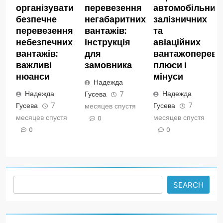
організувати
перевезення
автомобільних,
безпечне
негабаритних
залізничних
перевезення
вантажів:
та
небезпечних
інструкція
авіаційних
вантажів:
для
вантажопереве
важливі
замовника
плюси і
нюанси
мінуси
Надежда
Надежда
Надежда
Гусева
7
Гусева
7
Гусева
7
месяцев спустя
месяцев спустя
месяцев спустя
0
0
0
Search
SEARCH