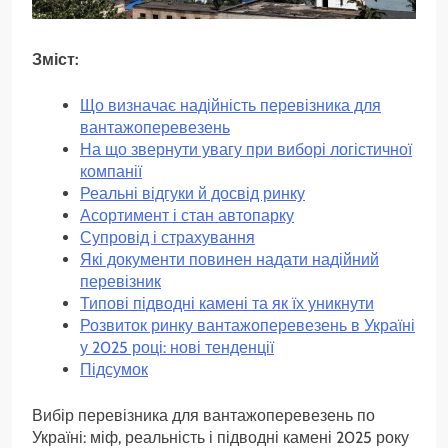
Зміст:
Що визначає надійність перевізника для
вантажоперевезень
На що звернути увагу при виборі логістичної
компанії
Реальні відгуки й досвід ринку
Асортимент і стан автопарку
Супровід і страхування
Які документи повинен надати надійний
перевізник
Типові підводні камені та як їх уникнути
Розвиток ринку вантажоперевезень в Україні
у 2025 році: нові тенденції
Підсумок
Вибір перевізника для вантажоперевезень по
Україні: міф, реальність і підводні камені 2025 року