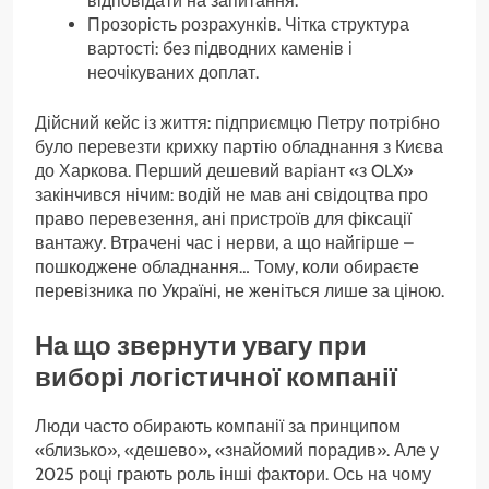
відповідати на запитання.
Прозорість розрахунків. Чітка структура
вартості: без підводних каменів і
неочікуваних доплат.
Дійсний кейс із життя: підприємцю Петру потрібно
було перевезти крихку партію обладнання з Києва
до Харкова. Перший дешевий варіант «з OLX»
закінчився нічим: водій не мав ані свідоцтва про
право перевезення, ані пристроїв для фіксації
вантажу. Втрачені час і нерви, а що найгірше –
пошкоджене обладнання… Тому, коли обираєте
перевізника по Україні, не женіться лише за ціною.
На що звернути увагу при
виборі логістичної компанії
Люди часто обирають компанії за принципом
«близько», «дешево», «знайомий порадив». Але у
2025 році грають роль інші фактори. Ось на чому