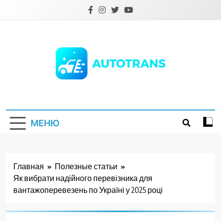
Перейти
к
содержимому
Autotrans.com.ua
МЕНЮ
Главная
Полезные статьи
Як вибрати надійного перевізника для
вантажоперевезень по Україні у 2025 році