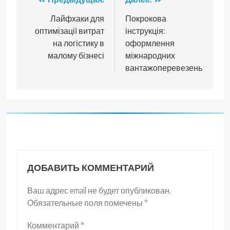
Навигация
по
Лайфхаки для
Покрокова
оптимізації витрат
інструкція:
записям
на логістику в
оформлення
малому бізнесі
міжнародних
вантажоперевезень
ДОБАВИТЬ КОММЕНТАРИЙ
Ваш адрес email не будет опубликован.
Обязательные поля помечены
*
Комментарий
*