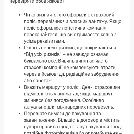
перевіряти обов’язково?
Чітко визначте, хто оформляє страховий
поліс: перевізник чи власник вантажу. Якщо
поліс оформлює логістична компанія,
переконайтеся, що ви отримаєєте копію з
усіма реквізитами.
Оцініть перелік ризиків, що покриваються.
“Від усіх ризиків” – не завжди означає
буквально все. Вивчіть винятки: часто
страхові компанії не компенсують втрати
через військові дії, радіаційне забруднення
або саботаж.
Вкажіть маршрут у полісі. Деякі страховики
відмовляють у виплатах, якщо маршрут
змінився без погодження. Особливо
актуально для міжнародних перевезень.
Перевірте вимоги до пакування та
завантаження. Більшість договорів містить
суворі правила щодо стану пакування. Іноді
потрібна фотофіксація або опломбування –