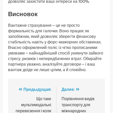
дозволяє захистити ваші інтереси на 100%.
Висновок
Вантажне страхування – це не просто
формальність для галочки. Воно працює як
запобіжник, який дозволяє зберегти фінансову
стабільність навіть у форс-мажорних обставинах.
Вчасно оформлений поліс із чітко прописаними
умовами – найнадійніший спосіб уникнути зайвого
стресу, ризиків і непередбачених втрат. Обирайте
партнера уважно, аналізуйте договори – і ваш
вантаж доїде не лише цілим, а й спокійно.
Навигация
Предыдущая:
Далее:
по
Що таке
Порівняння видів
мультимодальні
транспорту для
записям
перевезення і коли
міжнародних