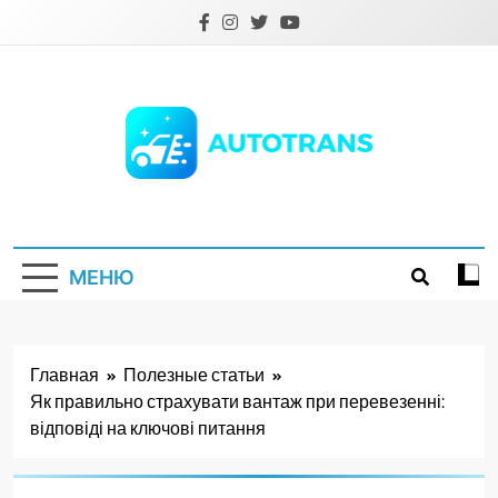
Перейти
к
содержимому
Autotrans.com.ua
МЕНЮ
Главная
Полезные статьи
Як правильно страхувати вантаж при перевезенні:
відповіді на ключові питання