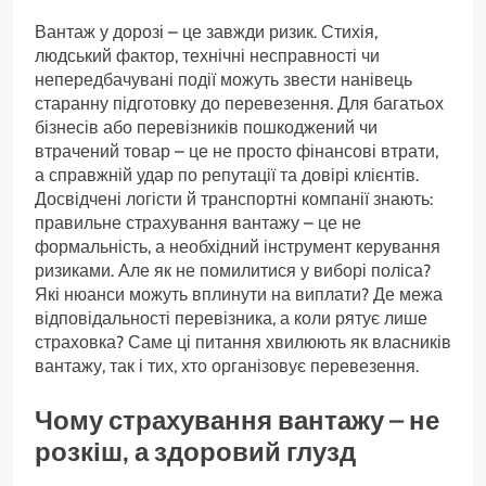
Вантаж у дорозі – це завжди ризик. Стихія,
людський фактор, технічні несправності чи
непередбачувані події можуть звести нанівець
старанну підготовку до перевезення. Для багатьох
бізнесів або перевізників пошкоджений чи
втрачений товар – це не просто фінансові втрати,
а справжній удар по репутації та довірі клієнтів.
Досвідчені логісти й транспортні компанії знають:
правильне страхування вантажу – це не
формальність, а необхідний інструмент керування
ризиками. Але як не помилитися у виборі поліса?
Які нюанси можуть вплинути на виплати? Де межа
відповідальності перевізника, а коли рятує лише
страховка? Саме ці питання хвилюють як власників
вантажу, так і тих, хто організовує перевезення.
Чому страхування вантажу – не
розкіш, а здоровий глузд