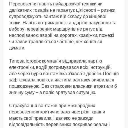
Перевезення навіть найдорожчої техніки чи
делікатних товарів не гарантує цілісності – ризики
супроводжують вантаж від складу до кінцевої
точки. Навіть дотримання стандартів пакування та
вибору перевірених маршрутів не рятує від
несподіванок: аварії на дорогах, крадіжки, пожежі
чи зливи трапляються частіше, ніж хочеться
думати.
Типова історія: компанія відправила партію
електроніки, водій дотримувався всіх інструкцій,
але через бурю вантажівка з’їхала з дороги. Поліція
зафіксувала подію, а частина вантажу виявилася
пошкодженою. Без страховки власники втратили б
значну суму – а поліс врятував ситуацію.
Страхування вантажів при міжнародних
перевезеннях критично важливе: різні країни
мають свої правила, і далеко не завжди
відповідальність перевізника покриває реальні