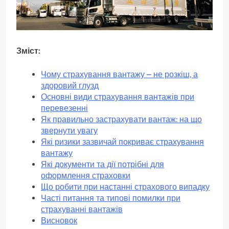
Зміст:
Чому страхування вантажу – не розкіш, а
здоровий глузд
Основні види страхування вантажів при
перевезенні
Як правильно застрахувати вантаж: на що
звернути увагу
Які ризики зазвичай покриває страхування
вантажу
Які документи та дії потрібні для
оформлення страховки
Що робити при настанні страхового випадку
Часті питання та типові помилки при
страхуванні вантажів
Висновок