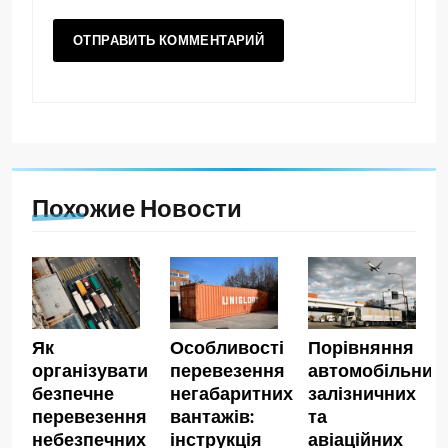
Похожие Новости
Як
Особливості
Порівняння
організувати
перевезення
автомобільних,
безпечне
негабаритних
залізничних
перевезення
вантажів:
та
небезпечних
інструкція
авіаційних