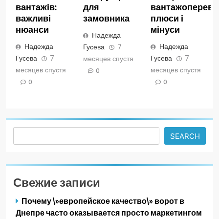
вантажів:
для
вантажопереве
важливі
замовника
плюси і
нюанси
мінуси
Надежда
Надежда
Надежда
Гусева
7
Гусева
7
Гусева
7
месяцев спустя
месяцев спустя
месяцев спустя
0
0
0
Search
SEARCH
Свежие записи
Почему \»европейское качество\» ворот в
Днепре часто оказывается просто маркетингом