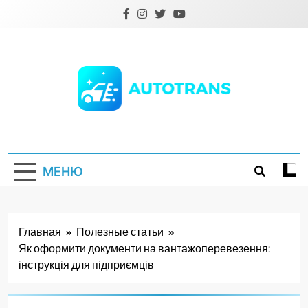
Перейти
к
содержимому
Autotrans.com.ua
МЕНЮ
Главная
Полезные статьи
Як оформити документи на вантажоперевезення:
інструкція для підприємців