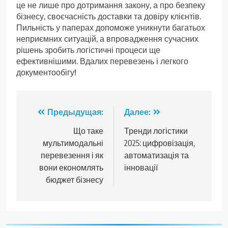
це не лише про дотримання закону, а про безпеку
бізнесу, своєчасність доставки та довіру клієнтів.
Пильність у паперах допоможе уникнути багатьох
неприємних ситуацій, а впровадження сучасних
рішень зробить логістичні процеси ще
ефективнішими. Вдалих перевезень і легкого
документообігу!
Навигация
Предыдущая:
Далее:
по
Що таке
Тренди логістики
мультимодальні
2025: цифровізація,
записям
перевезення і як
автоматизація та
вони економлять
інновації
бюджет бізнесу