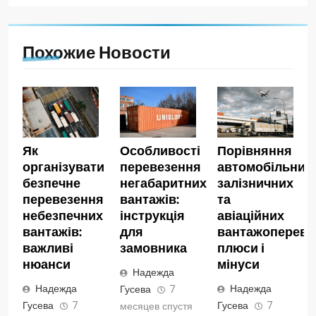
Похожие Новости
Як
Особливості
Порівняння
організувати
перевезення
автомобільних,
безпечне
негабаритних
залізничних
перевезення
вантажів:
та
небезпечних
інструкція
авіаційних
вантажів:
для
вантажопереве
важливі
замовника
плюси і
нюанси
мінуси
Надежда
Надежда
Надежда
Гусева
7
Гусева
7
Гусева
7
месяцев спустя