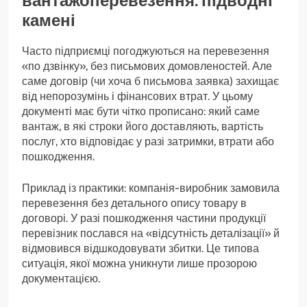
вантажоперевезення: підводні
камені
Часто підприємці погоджуються на перевезення
«по дзвінку», без письмових домовленостей. Але
саме договір (чи хоча б письмова заявка) захищає
від непорозумінь і фінансових втрат. У цьому
документі має бути чітко прописано: який саме
вантаж, в які строки його доставляють, вартість
послуг, хто відповідає у разі затримки, втрати або
пошкодження.
Приклад із практики: компанія-виробник замовила
перевезення без детального опису товару в
договорі. У разі пошкодження частини продукції
перевізник послався на «відсутність деталізації» й
відмовився відшкодовувати збитки. Це типова
ситуація, якої можна уникнути лише прозорою
документацією.