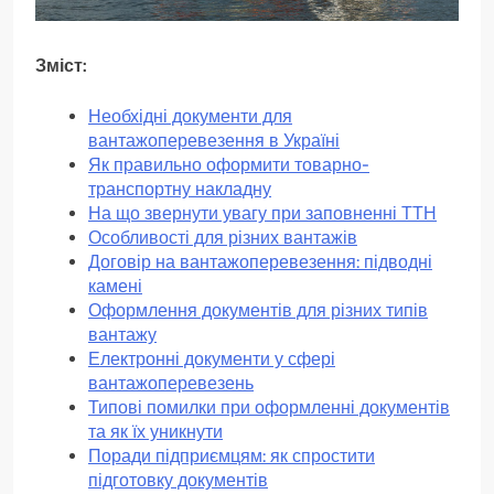
Зміст:
Необхідні документи для
вантажоперевезення в Україні
Як правильно оформити товарно-
транспортну накладну
На що звернути увагу при заповненні ТТН
Особливості для різних вантажів
Договір на вантажоперевезення: підводні
камені
Оформлення документів для різних типів
вантажу
Електронні документи у сфері
вантажоперевезень
Типові помилки при оформленні документів
та як їх уникнути
Поради підприємцям: як спростити
підготовку документів