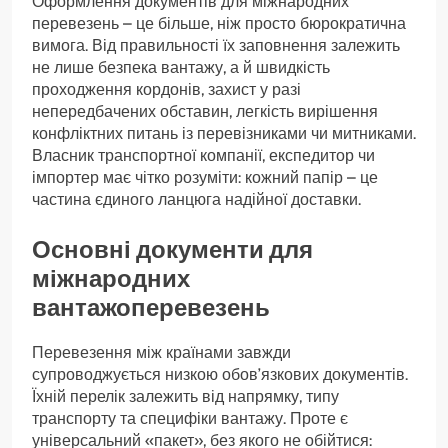
Оформлення документів для міжнародних
перевезень – це більше, ніж просто бюрократична
вимога. Від правильності їх заповнення залежить
не лише безпека вантажу, а й швидкість
проходження кордонів, захист у разі
непередбачених обставин, легкість вирішення
конфліктних питань із перевізниками чи митниками.
Власник транспортної компанії, експедитор чи
імпортер має чітко розуміти: кожний папір – це
частина єдиного ланцюга надійної доставки.
Основні документи для
міжнародних
вантажоперевезень
Перевезення між країнами завжди
супроводжується низкою обов’язкових документів.
Їхній перелік залежить від напрямку, типу
транспорту та специфіки вантажу. Проте є
універсальний «пакет», без якого не обійтися: