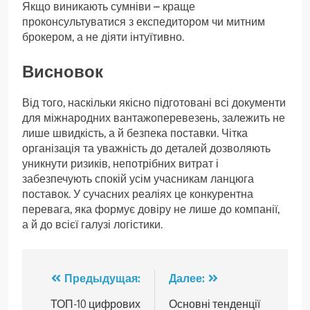
Якщо виникають сумніви – краще
проконсультуватися з експедитором чи митним
брокером, а не діяти інтуїтивно.
Висновок
Від того, наскільки якісно підготовані всі документи
для міжнародних вантажоперевезень, залежить не
лише швидкість, а й безпека поставки. Чітка
організація та уважність до деталей дозволяють
уникнути ризиків, непотрібних витрат і
забезпечують спокій усім учасникам ланцюга
поставок. У сучасних реаліях це конкурентна
перевага, яка формує довіру не лише до компанії,
а й до всієї галузі логістики.
Навигация
Предыдущая:
Далее:
по
ТОП-10 цифрових
Основні тенденції