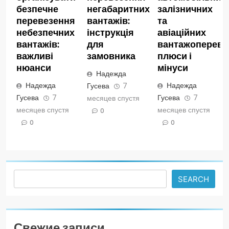
безпечне
негабаритних
залізничних
перевезення
вантажів:
та
небезпечних
інструкція
авіаційних
вантажів:
для
вантажопереве
важливі
замовника
плюси і
нюанси
мінуси
Надежда
Надежда
Надежда
Гусева
7
Гусева
7
Гусева
7
месяцев спустя
месяцев спустя
месяцев спустя
0
0
0
Search
SEARCH
Свежие записи