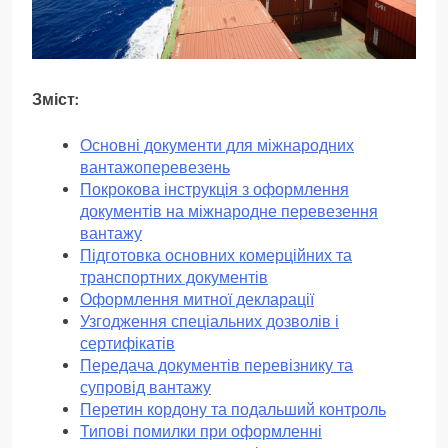
Зміст:
Основні документи для міжнародних
вантажоперевезень
Покрокова інструкція з оформлення
документів на міжнародне перевезення
вантажу
Підготовка основних комерційних та
транспортних документів
Оформлення митної декларації
Узгодження спеціальних дозволів і
сертифікатів
Передача документів перевізнику та
супровід вантажу
Перетин кордону та подальший контроль
Типові помилки при оформленні