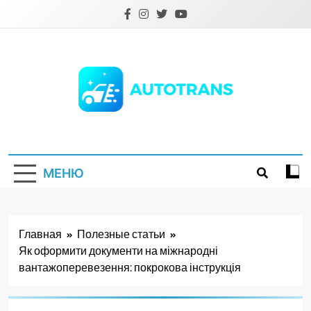
Перейти
к
содержимому
Autotrans.com.ua
МЕНЮ
Главная
Полезные статьи
Як оформити документи на міжнародні
вантажоперевезення: покрокова інструкція