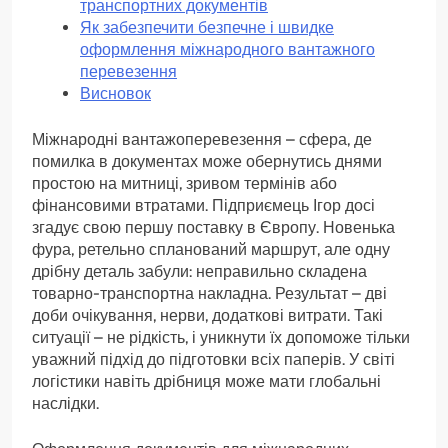
транспортних документів
Як забезпечити безпечне і швидке
оформлення міжнародного вантажного
перевезення
Висновок
Міжнародні вантажоперевезення – сфера, де
помилка в документах може обернутись днями
простою на митниці, зривом термінів або
фінансовими втратами. Підприємець Ігор досі
згадує свою першу поставку в Європу. Новенька
фура, ретельно спланований маршрут, але одну
дрібну деталь забули: неправильно складена
товарно-транспортна накладна. Результат – дві
доби очікування, нерви, додаткові витрати. Такі
ситуації – не рідкість, і уникнути їх допоможе тільки
уважний підхід до підготовки всіх паперів. У світі
логістики навіть дрібниця може мати глобальні
наслідки.