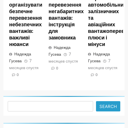
організувати
перевезення
автомобільних,
безпечне
негабаритних
залізничних
перевезення
вантажів:
та
небезпечних
інструкція
авіаційних
вантажів:
для
вантажопереве
важливі
замовника
плюси і
нюанси
мінуси
Надежда
Надежда
Надежда
Гусева
7
Гусева
7
Гусева
7
месяцев спустя
месяцев спустя
месяцев спустя
0
0
0
Search
SEARCH