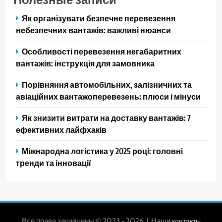
Як організувати безпечне перевезення
небезпечних вантажів: важливі нюанси
Особливості перевезення негабаритних
вантажів: інструкція для замовника
Порівняння автомобільних, залізничних та
авіаційних вантажоперевезень: плюси і мінуси
Як знизити витрати на доставку вантажів: 7
ефективних лайфхаків
Міжнародна логістика у 2025 році: головні
тренди та інновації
Все права защищены © 2023 - 2026 | Наши
контакты