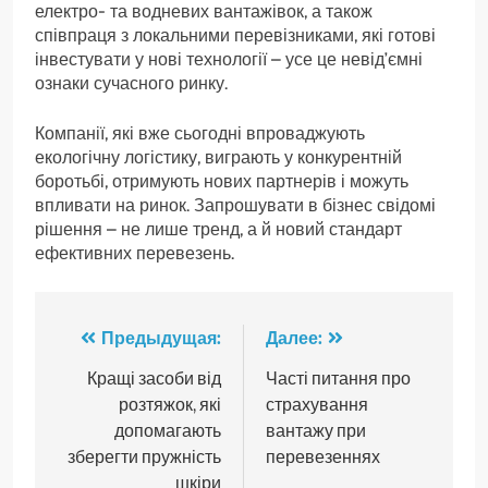
електро- та водневих вантажівок, а також
співпраця з локальними перевізниками, які готові
інвестувати у нові технології – усе це невід’ємні
ознаки сучасного ринку.
Компанії, які вже сьогодні впроваджують
екологічну логістику, виграють у конкурентній
боротьбі, отримують нових партнерів і можуть
впливати на ринок. Запрошувати в бізнес свідомі
рішення – не лише тренд, а й новий стандарт
ефективних перевезень.
Навигация
Предыдущая:
Далее:
по
Кращі засоби від
Часті питання про
розтяжок, які
страхування
записям
допомагають
вантажу при
зберегти пружність
перевезеннях
шкіри