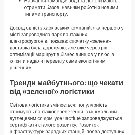
Навчання команди: водії та логісти мають
отримати базові навички роботи з новими
типами транспорту.
Досвід однієї з харківських компаній, яка першою у
місті запровадила парк вантажних
електрофургонів, показав: спочатку «зелена»
доставка була дорожчою, але вже через рік
оптимізації маршрутів бізнес вийшов у плюс, а
клієнти надали перевагу саме екологічним
рішенням.
Тренди майбутнього: що чекати
від «зеленої» логістики
Світова логістика змінюється: популярність
отримують вантажоперевезення із мінімальним
вуглецевим слідом, усе частіше запроваджуються
сертифікати сталого розвитку. Розвиток
інфраструктури зарядних станцій, поява доступних