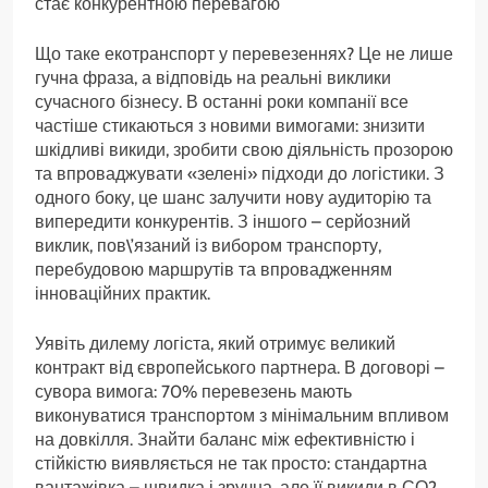
стає конкурентною перевагою
Що таке екотранспорт у перевезеннях? Це не лише
гучна фраза, а відповідь на реальні виклики
сучасного бізнесу. В останні роки компанії все
частіше стикаються з новими вимогами: знизити
шкідливі викиди, зробити свою діяльність прозорою
та впроваджувати «зелені» підходи до логістики. З
одного боку, це шанс залучити нову аудиторію та
випередити конкурентів. З іншого – серйозний
виклик, пов\’язаний із вибором транспорту,
перебудовою маршрутів та впровадженням
інноваційних практик.
Уявіть дилему логіста, який отримує великий
контракт від європейського партнера. В договорі –
сувора вимога: 70% перевезень мають
виконуватися транспортом з мінімальним впливом
на довкілля. Знайти баланс між ефективністю і
стійкістю виявляється не так просто: стандартна
вантажівка – швидка і зручна, але її викиди в СО2