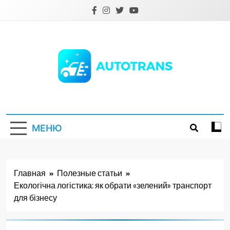
Перейти
к
содержимому
Autotrans.com.ua
МЕНЮ
Главная
Полезные статьи
Екологічна логістика: як обрати «зелений» транспорт
для бізнесу