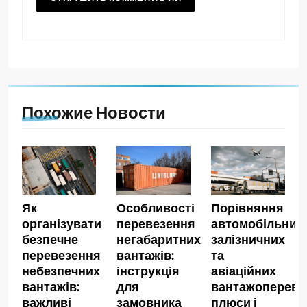
Похожие Новости
Як
Особливості
Порівняння
організувати
перевезення
автомобільних,
безпечне
негабаритних
залізничних
перевезення
вантажів:
та
небезпечних
інструкція
авіаційних
вантажів:
для
вантажопереве
важливі
замовника
плюси і