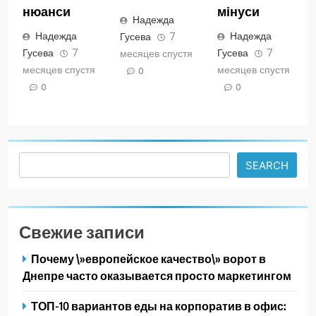
нюанси
мінуси
Надежда
Надежда
Надежда
Гусева
7
Гусева
7
Гусева
7
месяцев спустя
месяцев спустя
месяцев спустя
0
0
0
Search
SEARCH
Свежие записи
Почему \»европейское качество\» ворот в
Днепре часто оказывается просто маркетингом
ТОП-10 вариантов еды на корпоратив в офис: