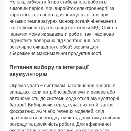
Не слід забувати й про стабільність роботи в
зимовий період. Хоч виробіток електроенергії за
короткого світлового дня знижується, але при
низьких температурах монокристалічні елементи
часто демонструють кращі показники ККД. Сніг на
панелях може як заважати роботі, так і частково
підчистити поверхню під час танення, але
регулярне очищення є обов’язковим для
збереження максимальної продуктивності.
Питання вибору та інтеграції
акумуляторів
Окрема увага – системам накопичення енергії. У
випадках, коли потрібно забезпечити резерв або
автономність, до системи додаються акумуляторні
батареї. Вибираючи серед сучасних літій-залізо-
фосфатних, AGM або гелевих моделей, слід
враховувати необхідну ємність, допустиму глибину
розряду та циклічність роботи. Для ефективної
експлуатації важливо правильно розрахувати