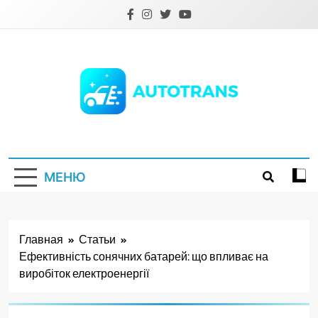
Перейти
к
содержимому
Autotrans.com.ua
МЕНЮ
Главная
Статьи
Ефективність сонячних батарей: що впливає на
виробіток електроенергії