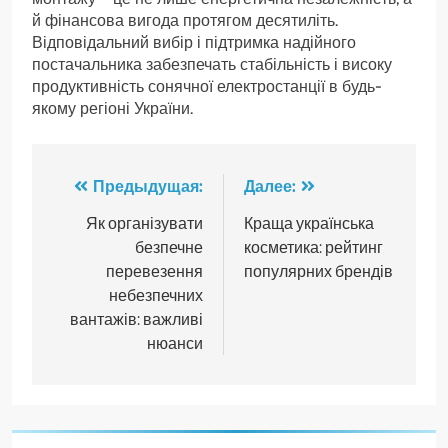
й фінансова вигода протягом десятиліть.
Відповідальний вибір і підтримка надійного
постачальника забезпечать стабільність і високу
продуктивність сонячної електростанції в будь-
якому регіоні України.
Навигация
Предыдущая:
Далее:
по
Як організувати
Краща українська
безпечне
косметика: рейтинг
записям
перевезення
популярних брендів
небезпечних
вантажів: важливі
нюанси