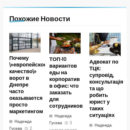
Похожие Новости
Почему
ТОП-10
Адвокат по
\»европейское
вариантов
ТЦК:
качество\»
еды на
супровід,
ворот в
корпоратив
консультація
Днепре
в офис: что
та що
часто
заказать
робить
оказывается
для
юрист у
просто
сотрудников
таких
маркетингом
ситуаціях
Надежда
Надежда
Гусева
3
Надежда
Гусева
2
недели спустя