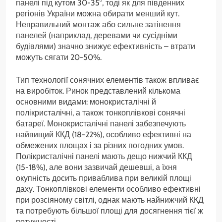
панелі під кутом 30-35°, тоді як для південних
регіонів України можна обирати менший кут.
Неправильний монтаж або сильне затінення
панелей (наприклад, деревами чи сусідніми
будівлями) значно знижує ефективність – втрати
можуть сягати 20-50%.
Тип технології сонячних елементів також впливає
на виробіток. Ринок представлений кількома
основними видами: монокристалічні й
полікристалічні, а також тонкоплівкові сонячні
батареї. Монокристалічні панелі забезпечують
найвищий ККД (18-22%), особливо ефективні на
обмежених площах і за різних погодних умов.
Полікристалічні панелі мають дещо нижчий ККД
(15-18%), але вони зазвичай дешевші, а їхня
окупність досить приваблива при великій площі
даху. Тонкоплівкові елементи особливо ефективні
при розсіяному світлі, однак мають найнижчий ККД
та потребують більшої площі для досягнення тієї ж
потужності.