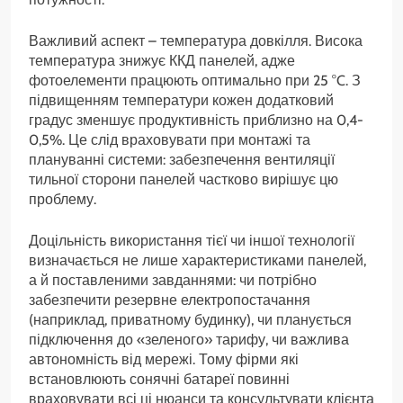
Важливий аспект – температура довкілля. Висока
температура знижує ККД панелей, адже
фотоелементи працюють оптимально при 25 °C. З
підвищенням температури кожен додатковий
градус зменшує продуктивність приблизно на 0,4-
0,5%. Це слід враховувати при монтажі та
плануванні системи: забезпечення вентиляції
тильної сторони панелей частково вирішує цю
проблему.
Доцільність використання тієї чи іншої технології
визначається не лише характеристиками панелей,
а й поставленими завданнями: чи потрібно
забезпечити резервне електропостачання
(наприклад, приватному будинку), чи планується
підключення до «зеленого» тарифу, чи важлива
автономність від мережі. Тому фірми які
встановлюють сонячні батареї повинні
враховувати всі ці нюанси та консультувати клієнта