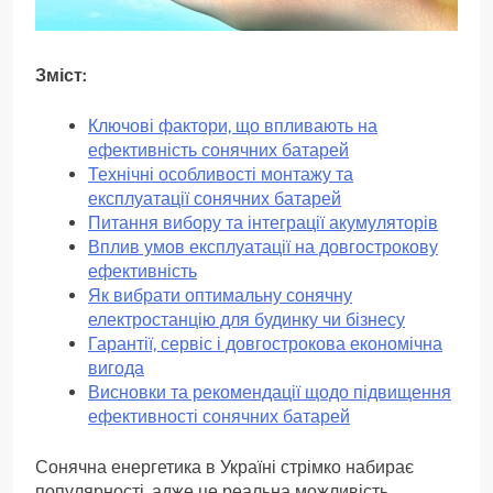
Зміст:
Ключові фактори, що впливають на
ефективність сонячних батарей
Технічні особливості монтажу та
експлуатації сонячних батарей
Питання вибору та інтеграції акумуляторів
Вплив умов експлуатації на довгострокову
ефективність
Як вибрати оптимальну сонячну
електростанцію для будинку чи бізнесу
Гарантії, сервіс і довгострокова економічна
вигода
Висновки та рекомендації щодо підвищення
ефективності сонячних батарей
Сонячна енергетика в Україні стрімко набирає
популярності, адже це реальна можливість