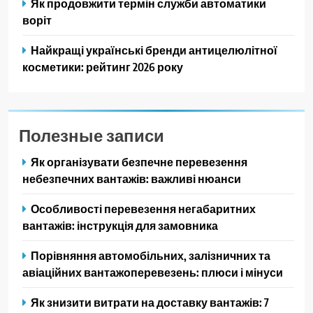
Як продовжити термін служби автоматики
воріт
Найкращі українські бренди антицелюлітної
косметики: рейтинг 2026 року
Полезные записи
Як організувати безпечне перевезення
небезпечних вантажів: важливі нюанси
Особливості перевезення негабаритних
вантажів: інструкція для замовника
Порівняння автомобільних, залізничних та
авіаційних вантажоперевезень: плюси і мінуси
Як знизити витрати на доставку вантажів: 7